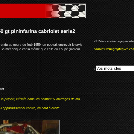
ie2
<< Retour à votre page précéden
vendu au cours de l'été 1959, on pouvait entrevoir le style
9. Sa mécanique est la même que celle du coupé (moteur
sources webographiques et b
:
net
r la plupart, vérifiés dans les nombreux ouvrages de ma
i apparaissent ci-contre, en haut à droite.