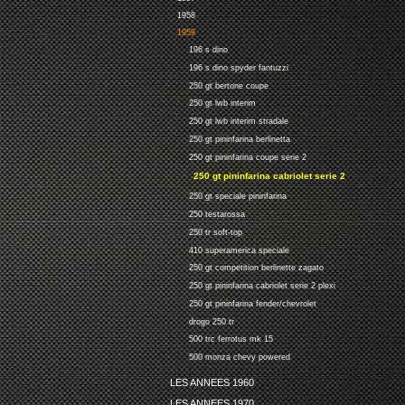
1958
1959
196 s dino
196 s dino spyder fantuzzi
250 gt bertone coupe
250 gt lwb interim
250 gt lwb interim stradale
250 gt pininfarina berlinetta
250 gt pininfarina coupe serie 2
250 gt pininfarina cabriolet serie 2
250 gt speciale pininfarina
250 testarossa
250 tr soft-top
410 superamerica speciale
250 gt competition berlinette zagato
250 gt pininfarina cabriolet serie 2 plexi
250 gt pininfarina fender/chevrolet
drogo 250 tr
500 trc ferrotus mk 15
500 monza chevy powered
LES ANNEES 1960
LES ANNEES 1970