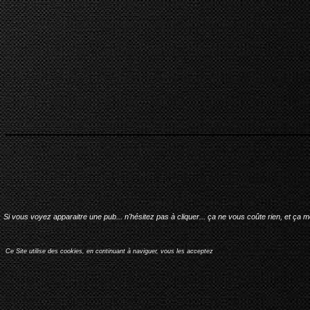
Si vous voyez apparaitre une pub... n'hésitez pas à cliquer... ça ne vous coûte rien, et ça 
Ce Site utilise des cookies, en continuant à naviguer, vous les acceptez