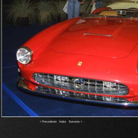
Image 10 of 21
< Precedente
|
Index
|
Suivante >