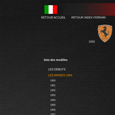
RETOUR ACCUEIL
-
RETOUR INDEX FERRARI
1959
liste des modèles
LES DEBUTS
LES ANNEES 1950
1950
1951
1952
1953
1954
1955
1956
1957