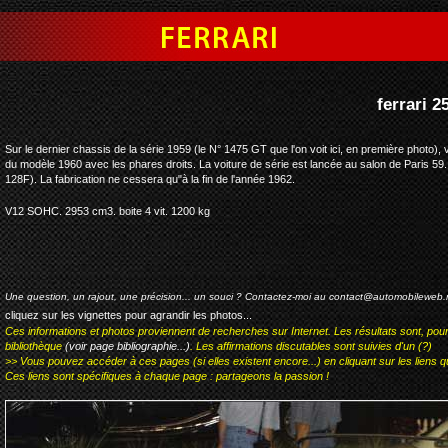
ferrari 250 gt pininfarina cabriolet ser
Sur le dernier chassis de la série 1959 (le N° 1475 GT que l'on voit ici, en première photo), 
du modèle 1960 avec les phares droits. La voiture de série est lancée au salon de Paris 5
128F). La fabrication ne cessera qu"à la fin de l'année 1962.
V12 SOHC. 2953 cm3. boite 4 vit. 1200 kg
Une question, un rajout, une précision... un souci ? Contactez-moi au
contact@automobileweb.
cliquez sur les vignettes pour agrandir les photos...
Ces informations et photos proviennent de recherches sur Internet. Les résultats sont, pou
bibliothèque
(voir page bibliographie...)
. Les affirmations discutables sont suivies d'un (?)
>> Vous pouvez accéder à ces pages (si elles existent encore...) en cliquant sur les liens qu
Ces liens sont spécifiques à chaque page : partageons la passion !