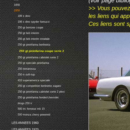
(voir page biblio
1958
>> Vous pouvez a
1959
les liens qui ap
196 s dino
196 s dino spyder fantuzzi
Ces liens sont 
250 gt bertone coupe
250 gt lwb interim
250 gt lwb interim stradale
250 gt pininfarina berlinetta
250 gt pininfarina coupe serie 2
250 gt pininfarina cabriolet serie 2
250 gt speciale pininfarina
250 testarossa
250 tr soft-top
410 superamerica speciale
250 gt competition berlinette zagato
250 gt pininfarina cabriolet serie 2 plexi
250 gt pininfarina fender/chevrolet
drogo 250 tr
500 trc ferrotus mk 15
500 monza chevy powered
LES ANNEES 1960
LES ANNEES 1970