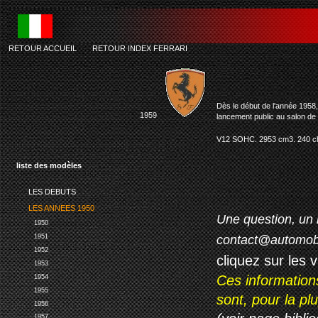
RETOUR ACCUEIL
-
RETOUR INDEX FERRARI
ferrari 25
Dès le début de l'année 1958,
1959
lancement public au salon de 
V12 SOHC. 2953 cm3. 240 ch. 
liste des modèles
LES DEBUTS
LES ANNEES 1950
Une question, un 
1950
contact@automob
1951
1952
cliquez sur les 
1953
Ces information
1954
1955
sont, pour la p
1956
1957