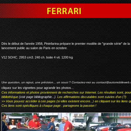
ferrari 250 gt pininfari
Dès le début de l'année 1958, Pininfarina prépare le premier modèle de "grande série" de la 
lancement public au salon de Paris en octobre.
V12 SOHC. 2953 cm3. 240 ch. boite 4 vit. 1200 kg
Une question, un rajout, une précision... un souci ? Contactez-moi au
contact@automobileweb.
cliquez sur les vignettes pour agrandir les photos...
Ces informations et photos proviennent de recherches sur Internet. Les résultats sont, pou
bibliothèque
(voir page bibliographie...)
. Les affirmations discutables sont suivies d'un (?)
>> Vous pouvez accéder à ces pages (si elles existent encore...) en cliquant sur les liens qu
Ces liens sont spécifiques à chaque page : partageons la passion !