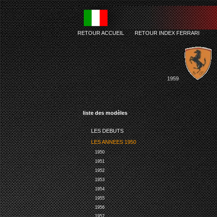
RETOUR ACCUEIL
-
RETOUR INDEX FERRARI
1959
liste des modèles
LES DEBUTS
LES ANNEES 1950
1950
1951
1952
1953
1954
1955
1956
1957