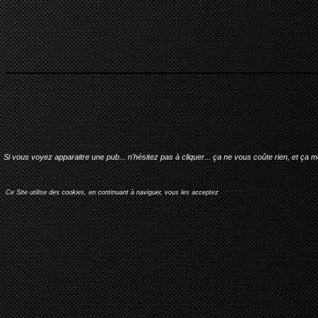
Si vous voyez apparaitre une pub... n'hésitez pas à cliquer... ça ne vous coûte rien, et ça 
Ce Site utilise des cookies, en continuant à naviguer, vous les acceptez