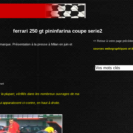
na coupe serie2
<< Retour à votre page précéden
marque. Présentation à la presse à Milan en juin et
sources webographiques et b
:
net
r la plupart, vérifiés dans les nombreux ouvrages de ma
i apparaissent ci-contre, en haut à droite.