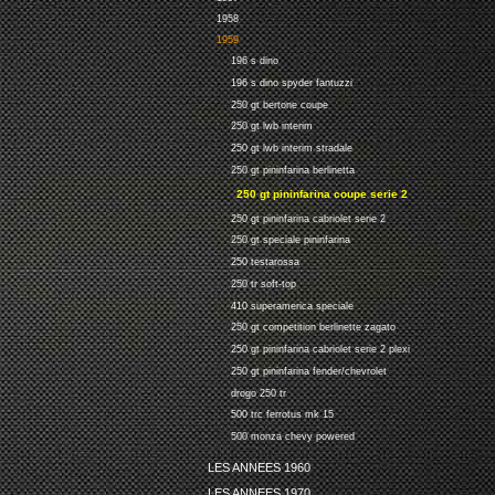
1958
1959
196 s dino
196 s dino spyder fantuzzi
250 gt bertone coupe
250 gt lwb interim
250 gt lwb interim stradale
250 gt pininfarina berlinetta
250 gt pininfarina coupe serie 2
250 gt pininfarina cabriolet serie 2
250 gt speciale pininfarina
250 testarossa
250 tr soft-top
410 superamerica speciale
250 gt competition berlinette zagato
250 gt pininfarina cabriolet serie 2 plexi
250 gt pininfarina fender/chevrolet
drogo 250 tr
500 trc ferrotus mk 15
500 monza chevy powered
LES ANNEES 1960
LES ANNEES 1970