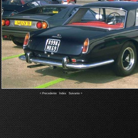
Image 19 of 30
< Precedente
|
Index
|
Suivante >