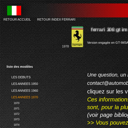
RETOUR ACCUEIL
-
RETOUR INDEX FERRARI
ferrari 308 gt ims
Version engagée en GT-IMS
1978
liste des modèles
Une question, un 
LES DEBUTS
contact@automob
LES ANNEES 1950
cliquez sur les 
LES ANNEES 1960
LES ANNEES 1970
Ces information
1970
sont, pour la p
1971
(voir page biblio
1972
1973
>> Vous pouvez a
1974