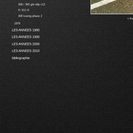
308 / 365 gtb ddp v12
f1 312 t3
308 koenig phase 2
< Pr
1979
LES ANNEES 1980
LES ANNEES 1990
LES ANNEES 2000
LES ANNEES 2010
bibliographie