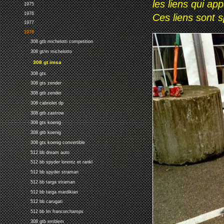
les liens qui ap
1975
1976
Ces liens sont 
1977
1978
308 gtb michelotti competition
308 gt/m michelotto
308 gt imsa
308 gts
308 gts zender
308 gtb zender
308 cabriolet dp
308 gtb zastrow
308 gts koenig
308 gtb koenig
308 gts koenig convertible
512 bb dream auto
512 bb spyder lorentz et rankl
512 bb spyder straman
512 bb targa straman
512 bb targa mardikian
512 bb carugati
512 bb lm francorchamps
308 gtb emblem