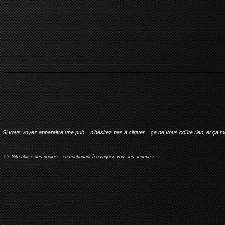
Si vous voyez apparaitre une pub... n'hésitez pas à cliquer... ça ne vous coûte rien, et ça 
Ce Site utilise des cookies, en continuant à naviguer, vous les acceptez