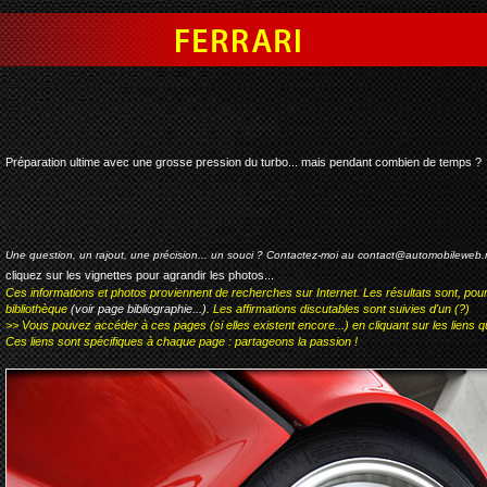
ferrari 308 koenig phase 2
Préparation ultime avec une grosse pression du turbo... mais pendant combien de temps ?
Une question, un rajout, une précision... un souci ? Contactez-moi au
contact@automobileweb.
cliquez sur les vignettes pour agrandir les photos...
Ces informations et photos proviennent de recherches sur Internet. Les résultats sont, pou
bibliothèque
(voir page bibliographie...)
. Les affirmations discutables sont suivies d'un (?)
>> Vous pouvez accéder à ces pages (si elles existent encore...) en cliquant sur les liens qu
Ces liens sont spécifiques à chaque page : partageons la passion !