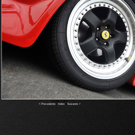
Image 3 of 4
< Precedente
|
Index
|
Suivante >