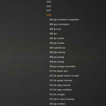
1975
1976
1977
1978
308 gtb michelotti competition
308 gt/m michelotto
308 gt imsa
308 gts
308 gts zender
308 gtb zender
308 cabriolet dp
308 gtb zastrow
308 gts koenig
308 gtb koenig
308 gts koenig convertible
512 bb dream auto
512 bb spyder lorentz et rankl
512 bb spyder straman
512 bb targa straman
512 bb targa mardikian
512 bb carugati
512 bb lm francorchamps
308 gtb emblem