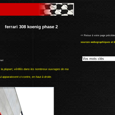
<< Retour à votre page précéden
sources webographiques et b
:
net
r la plupart, vérifiés dans les nombreux ouvrages de ma
i apparaissent ci-contre, en haut à droite.