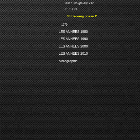
308 / 365 gtb ddp v12
f1 312 t3
308 koenig phase 2
1979
LES ANNEES 1980
LES ANNEES 1990
LES ANNEES 2000
LES ANNEES 2010
bibliographie