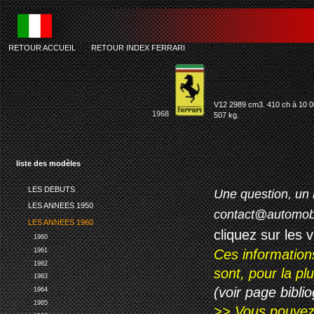
RETOUR ACCUEIL
-
RETOUR INDEX FERRARI
V12 2989 cm3. 410 ch à 10 000
1968
507 kg.
liste des modèles
LES DEBUTS
Une question, un 
LES ANNEES 1950
contact@automob
LES ANNEES 1960
cliquez sur les 
1960
1961
Ces information
1962
sont, pour la p
1963
(voir page biblio
1964
1965
>> Vous pouvez a