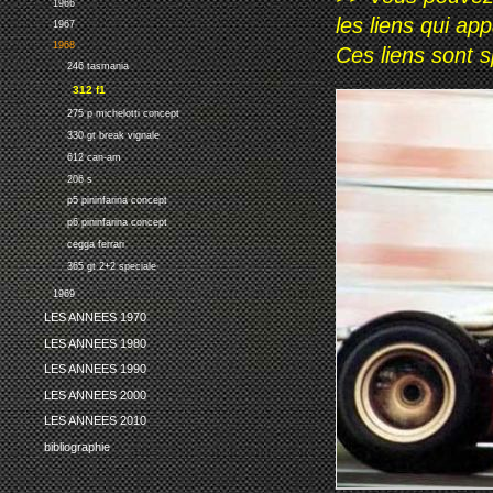
1966
les liens qui ap
1967
1968
Ces liens sont 
246 tasmania
312 f1
275 p michelotti concept
330 gt break vignale
612 can-am
206 s
p5 pininfarina concept
p6 pininfarina concept
cegga ferrari
365 gt 2+2 speciale
1969
LES ANNEES 1970
LES ANNEES 1980
LES ANNEES 1990
LES ANNEES 2000
LES ANNEES 2010
bibliographie