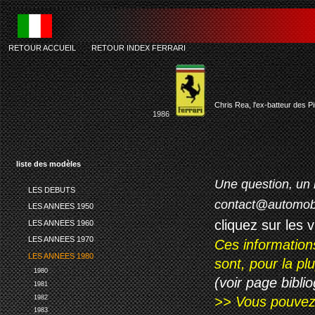
RETOUR ACCUEIL
-
RETOUR INDEX FERRARI
Chris Rea, l'ex-batteur des P
1986
liste des modèles
Une question, un 
LES DEBUTS
contact@automob
LES ANNEES 1950
cliquez sur les 
LES ANNEES 1960
LES ANNEES 1970
Ces information
LES ANNEES 1980
sont, pour la p
1980
(voir page biblio
1981
1982
>> Vous pouvez a
1983