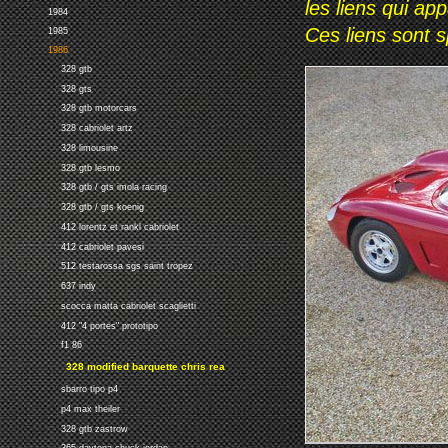
les liens qui ap
1984
Ces liens sont 
1985
1986
328 gtb
328 gts
328 gtb motorcars
328 cabriolet artz
328 limousine
328 gtb lesmo
328 gtb / gts imola racing
328 gtb / gts koenig
412 lorentz et rankl cabriolet
412 cabriolet pavesi
512 testarossa sgs saint tropez
637 indy
scocca matta cabriolet scaglietti
412 "4 portes" prototipo
f1 86
328 modified barquette chris rea
sbarro tipo p4
p4 max theiler
328 gtb zastrow