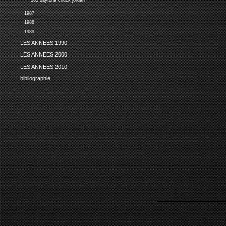
365 daytona chuck jordan
1987
1988
1989
LES ANNEES 1990
LES ANNEES 2000
LES ANNEES 2010
bibliographie