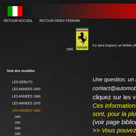
RETOUR ACCUEIL
-
RETOUR INDEX FERRARI
fe
Il y aura toujours un farfelu (
1986
liste des modèles
Une question, un 
LES DEBUTS
contact@automob
LES ANNEES 1950
cliquez sur les 
LES ANNEES 1960
LES ANNEES 1970
Ces information
LES ANNEES 1980
sont, pour la p
1980
(voir page biblio
1981
1982
>> Vous pouvez a
1983