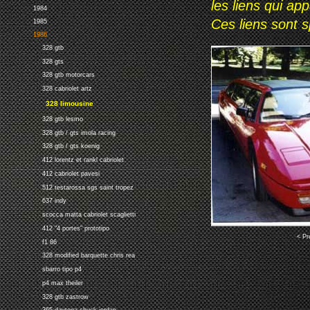
les liens qui ap
1984
Ces liens sont 
1985
1986
328 gtb
328 gts
328 gtb motorcars
328 cabriolet artz
328 limousine
328 gtb lesmo
328 gtb / gts imola racing
328 gtb / gts koenig
412 lorentz et rankl cabriolet
412 cabriolet pavesi
512 testarossa sgs saint tropez
637 indy
scocca matta cabriolet scaglietti
412 "4 portes" prototipo
< Pr
f1 86
328 modified barquette chris rea
sbarro tipo p4
p4 max theiler
328 gtb zastrow