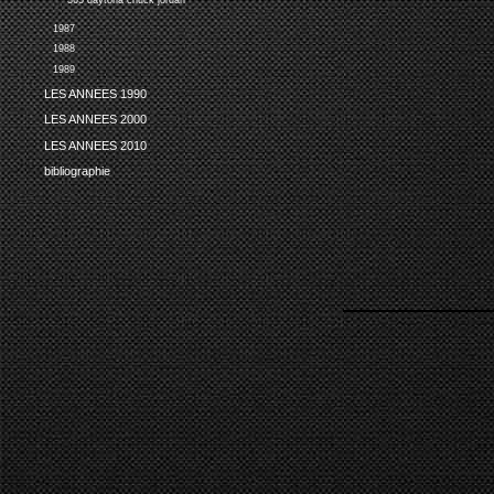
365 daytona chuck jordan
1987
1988
1989
LES ANNEES 1990
LES ANNEES 2000
LES ANNEES 2010
bibliographie