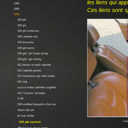
les liens qui ap
1984
Ces liens sont 
1985
1986
328 gtb
328 gts
328 gtb motorcars
328 cabriolet artz
328 limousine
328 gtb lesmo
328 gtb / gts imola racing
328 gtb / gts koenig
412 lorentz et rankl cabriolet
412 cabriolet pavesi
512 testarossa sgs saint tropez
637 indy
scocca matta cabriolet scaglietti
412 "4 portes" prototipo
f1 86
328 modified barquette chris rea
sbarro tipo p4
p4 max theiler
< Pr
328 gtb zastrow