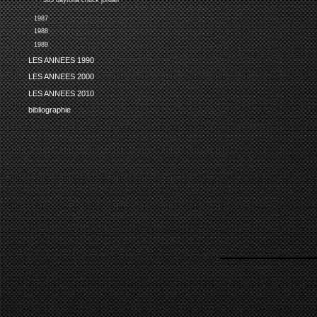
365 daytona chuck jordan
1987
1988
1989
LES ANNEES 1990
LES ANNEES 2000
LES ANNEES 2010
bibliographie