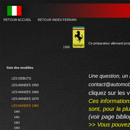
RETOUR ACCUEIL
-
RETOUR INDEX FERRARI
Ce préparateur allemand propo
1986
liste des modèles
Une question, un 
LES DEBUTS
contact@automob
LES ANNEES 1950
cliquez sur les 
LES ANNEES 1960
LES ANNEES 1970
Ces information
LES ANNEES 1980
sont, pour la p
1980
(voir page biblio
1981
1982
>> Vous pouvez a
1983