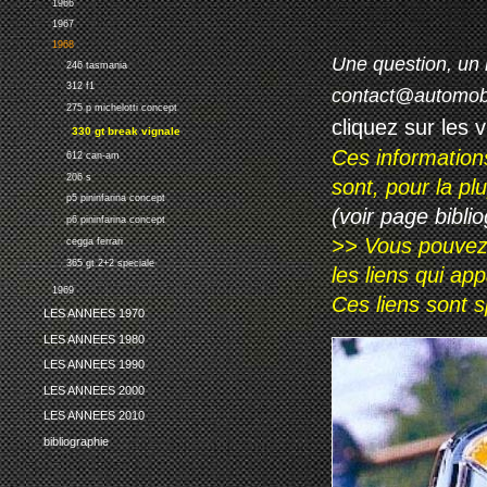
1966
1967
1968
Une question, un 
246 tasmania
312 f1
contact@automob
275 p michelotti concept
cliquez sur les 
330 gt break vignale
Ces information
612 can-am
206 s
sont, pour la p
p5 pininfarina concept
(voir page biblio
p6 pininfarina concept
>> Vous pouvez a
cegga ferrari
365 gt 2+2 speciale
les liens qui ap
1969
Ces liens sont 
LES ANNEES 1970
LES ANNEES 1980
LES ANNEES 1990
LES ANNEES 2000
LES ANNEES 2010
bibliographie