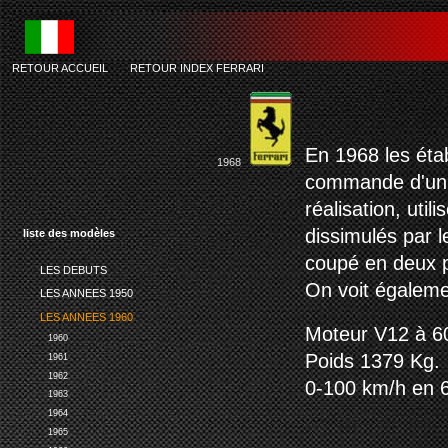
RETOUR ACCUEIL
-
RETOUR INDEX FERRARI
En 1968 les étab
1968
commande d'un b
réalisation, uti
dissimulés par l
liste des modèles
coupé en deux p
LES DEBUTS
On voit égaleme
LES ANNEES 1950
LES ANNEES 1960
Moteur V12 à 60
1960
Poids 1379 Kg.
1961
1962
0-100 km/h en 6
1963
1964
1965