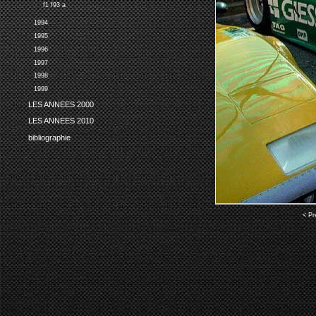
f1 f93 a
1994
1995
1996
1997
1998
1999
LES ANNEES 2000
LES ANNEES 2010
bibliographie
< Pr