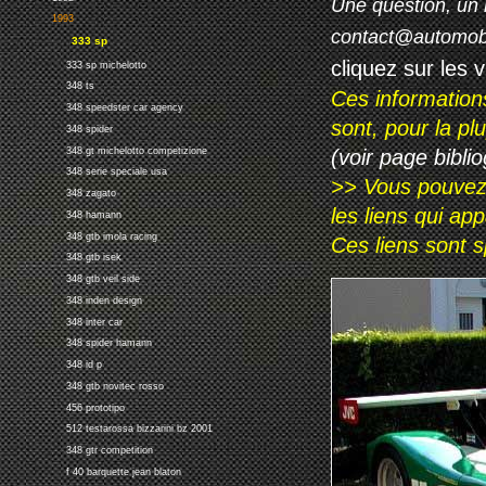
Une question, un 
1993
contact@automob
333 sp
cliquez sur les 
333 sp michelotto
348 ts
Ces information
348 speedster car agency
sont, pour la p
348 spider
(voir page biblio
348 gt michelotto competizione
348 serie speciale usa
>> Vous pouvez a
348 zagato
les liens qui ap
348 hamann
348 gtb imola racing
Ces liens sont 
348 gtb isek
348 gtb veil side
348 inden design
348 inter car
348 spider hamann
348 id p
348 gtb novitec rosso
456 prototipo
512 testarossa bizzarini bz 2001
348 gtr competition
f 40 barquette jean blaton