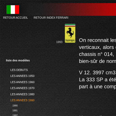
RETOUR ACCUEIL
-
RETOUR INDEX FERRARI
On reconnait le
1993
verticaux, alors
chassis n° 014, 
bien-sûr de no
liste des modèles
LES DEBUTS
V 12. 3997 cm3.
LES ANNEES 1950
La 333 SP a été 
LES ANNEES 1960
part à une compé
LES ANNEES 1970
LES ANNEES 1980
LES ANNEES 1990
1990
1991
1992