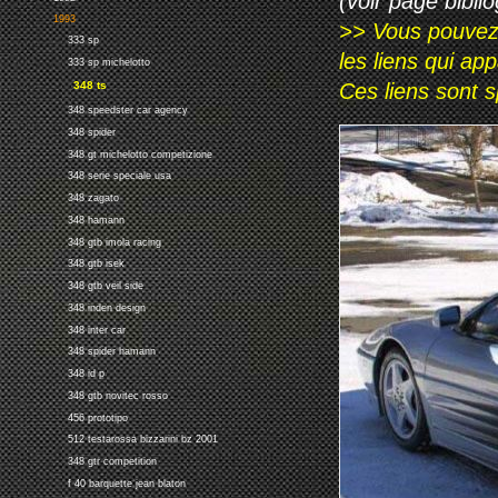
(voir page biblio
1993
>> Vous pouvez a
333 sp
les liens qui ap
333 sp michelotto
Ces liens sont 
348 ts
348 speedster car agency
348 spider
348 gt michelotto competizione
348 serie speciale usa
348 zagato
348 hamann
348 gtb imola racing
348 gtb isek
348 gtb veil side
348 inden design
348 inter car
348 spider hamann
348 id p
348 gtb novitec rosso
456 prototipo
512 testarossa bizzarini bz 2001
348 gtr competition
f 40 barquette jean blaton