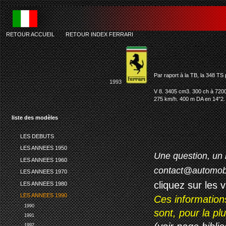
RETOUR ACCUEIL
-
RETOUR INDEX FERRARI
Par raport à la TB, la 348 TS
1993
V 8. 3405 cm3. 300 ch à 7200 
275 km/h. 400 m DA en 14"2. 
liste des modèles
LES DEBUTS
LES ANNEES 1950
Une question, un 
LES ANNEES 1960
contact@automob
LES ANNEES 1970
cliquez sur les 
LES ANNEES 1980
LES ANNEES 1990
Ces information
1990
sont, pour la p
1991
1992