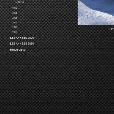
f1 f93 a
1994
1995
1996
1997
1998
< Pr
1999
LES ANNEES 2000
LES ANNEES 2010
bibliographie