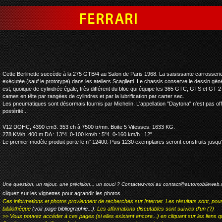
ferrari 365 gtb/4 daytona 
Cette Berlinette succède à la 275 GTB/4 au Salon de Paris 1968. La saisissante carrosserie 
exécutée (sauf le prototype) dans les ateliers Scaglietti. Le chassis conserve le dessin gé
est, quoique de cylindrée égale, très différent du bloc qui équipe les 365 GTC, GTS et GT 2+2 
cames en tête par rangées de cylindres et par la lubrification par carter sec.
Les pneumatiques sont désormais fournis par Michelin. L'appellation "Daytona" n'est pas offi
postérité...
V12 DOHC, 4390 cm3. 353 ch à 7500 tr/mn. Boite 5 Vitesses. 1633 KG.
278 KM/h. 400 m DA : 13"4. 0-100 km/h : 5"4. 0-160 km/h : 12".
Le premier modèle produit porte le n° 12400. Puis 1230 exemplaires seront construits jusqu
Une question, un rajout, une précision... un souci ? Contactez-moi au
contact@automobileweb.
cliquez sur les vignettes pour agrandir les photos...
Ces informations et photos proviennent de recherches sur Internet. Les résultats sont, pou
bibliothèque
(voir page bibliographie...)
. Les affirmations discutables sont suivies d'un (?)
>> Vous pouvez accéder à ces pages (si elles existent encore...) en cliquant sur les liens qu