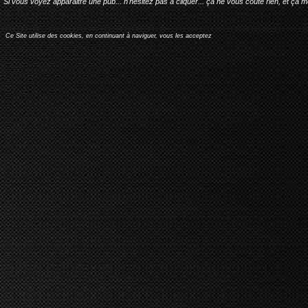
Si vous voyez apparaitre une pub... n'hésitez pas à cliquer... ça ne vous coûte rien, et ça 
Ce Site utilise des cookies, en continuant à naviguer, vous les acceptez