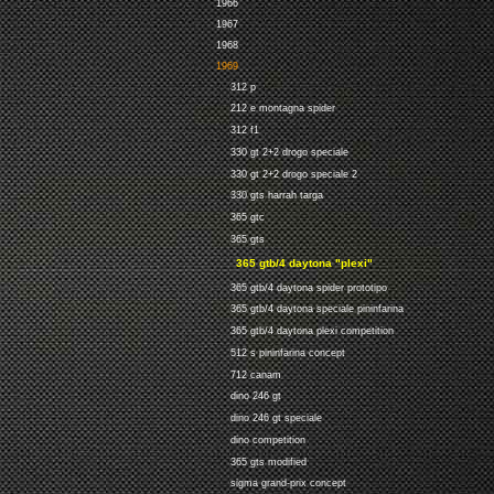
1966
1967
1968
1969
312 p
212 e montagna spider
312 f1
330 gt 2+2 drogo speciale
330 gt 2+2 drogo speciale 2
330 gts harrah targa
365 gtc
365 gts
365 gtb/4 daytona "plexi"
365 gtb/4 daytona spider prototipo
365 gtb/4 daytona speciale pininfarina
365 gtb/4 daytona plexi competition
512 s pininfarina concept
712 canam
dino 246 gt
dino 246 gt speciale
dino competition
365 gts modified
sigma grand-prix concept