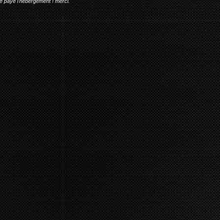
me paye l'hébergement ! merci.