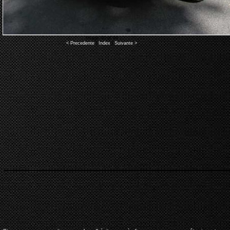
Image 40 of 44
< Precedente
|
Index
|
Suivante >