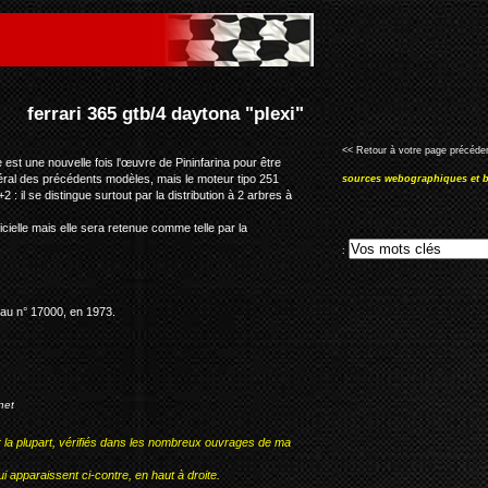
"plexi"
<< Retour à votre page précéden
est une nouvelle fois l'œuvre de Pininfarina pour être
néral des précédents modèles, mais le moteur tipo 251
sources webographiques et b
: il se distingue surtout par la distribution à 2 arbres à
cielle mais elle sera retenue comme telle par la
:
'au n° 17000, en 1973.
net
r la plupart, vérifiés dans les nombreux ouvrages de ma
i apparaissent ci-contre, en haut à droite.