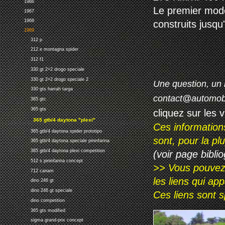
1966
Le premier modè
1967
1968
construits jusq
1969
312 p
212 e montagna spider
312 f1
330 gt 2+2 drogo speciale
330 gt 2+2 drogo speciale 2
Une question, un 
330 gts harrah targa
contact@automob
365 gtc
365 gts
cliquez sur les 
365 gtb/4 daytona "plexi"
Ces information
365 gtb/4 daytona spider prototipo
sont, pour la p
365 gtb/4 daytona speciale pininfarina
365 gtb/4 daytona plexi competition
(voir page biblio
512 s pininfarina concept
>> Vous pouvez a
712 canam
les liens qui ap
dino 246 gt
dino 246 gt speciale
Ces liens sont 
dino competition
365 gts modified
sigma grand-prix concept