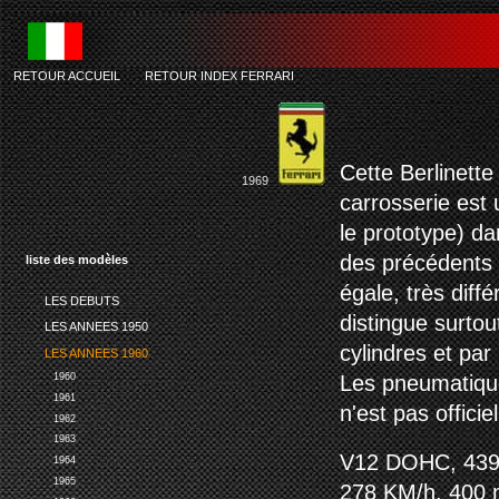
RETOUR ACCUEIL
-
RETOUR INDEX FERRARI
ferr
Cette Berlinett
1969
carrosserie est 
le prototype) da
des précédents 
liste des modèles
égale, très diff
LES DEBUTS
distingue surtou
LES ANNEES 1950
cylindres et par 
LES ANNEES 1960
1960
Les pneumatique
1961
n'est pas offici
1962
1963
V12 DOHC, 4390
1964
1965
278 KM/h. 400 m