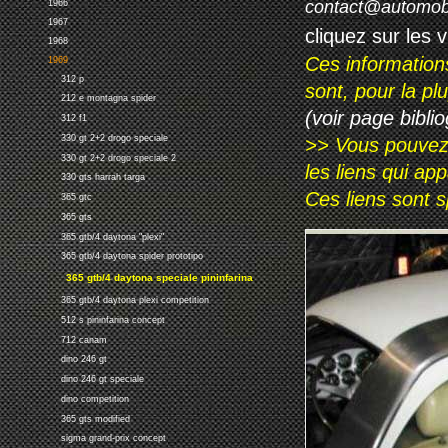
contact@automob
1966
1967
cliquez sur les 
1968
Ces information
1969
312 p
sont, pour la p
212 e montagna spider
(voir page biblio
312 f1
330 gt 2+2 drogo speciale
>> Vous pouvez a
330 gt 2+2 drogo speciale 2
les liens qui ap
330 gts harrah targa
Ces liens sont 
365 gtc
365 gts
365 gtb/4 daytona "plexi"
365 gtb/4 daytona spider prototipo
365 gtb/4 daytona speciale pininfarina
365 gtb/4 daytona plexi competition
512 s pininfarina concept
712 canam
dino 246 gt
dino 246 gt speciale
dino competition
365 gts modified
sigma grand-prix concept