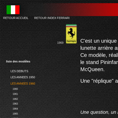
RETOUR ACCUEIL
-
RETOUR INDEX FERRARI
C'est un unique
1969
lunette arrière 
Ce modèle, réal
le stand Pininf
liste des modèles
McQueen.
LES DEBUTS
LES ANNEES 1950
Une "réplique" a
LES ANNEES 1960
1960
1961
1962
1963
1964
Une question, un 
1965