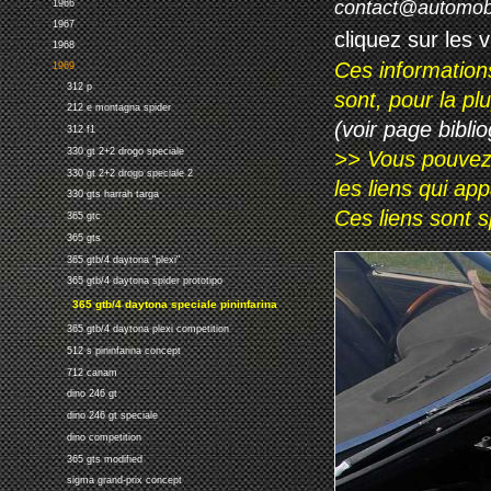
contact@automob
1966
1967
cliquez sur les 
1968
Ces information
1969
312 p
sont, pour la p
212 e montagna spider
(voir page biblio
312 f1
330 gt 2+2 drogo speciale
>> Vous pouvez a
330 gt 2+2 drogo speciale 2
les liens qui ap
330 gts harrah targa
Ces liens sont 
365 gtc
365 gts
365 gtb/4 daytona "plexi"
365 gtb/4 daytona spider prototipo
365 gtb/4 daytona speciale pininfarina
365 gtb/4 daytona plexi competition
512 s pininfarina concept
712 canam
dino 246 gt
dino 246 gt speciale
dino competition
365 gts modified
sigma grand-prix concept