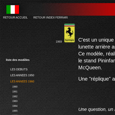
RETOUR ACCUEIL
-
RETOUR INDEX FERRARI
fer
C'est un unique
1969
lunette arrière 
Ce modèle, réal
le stand Pininf
liste des modèles
McQueen.
LES DEBUTS
LES ANNEES 1950
Une "réplique" a
LES ANNEES 1960
1960
1961
1962
1963
1964
Une question, un 
1965