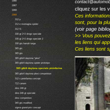
contact@automob
1966
1967
cliquez sur les 
1968
Ces information
1969
312 p
sont, pour la p
212 e montagna spider
(voir page biblio
312 f1
330 gt 2+2 drogo speciale
>> Vous pouvez a
330 gt 2+2 drogo speciale 2
les liens qui ap
330 gts harrah targa
Ces liens sont 
365 gtc
365 gts
365 gtb/4 daytona "plexi"
365 gtb/4 daytona spider prototipo
365 gtb/4 daytona speciale pininfarina
365 gtb/4 daytona plexi competition
512 s pininfarina concept
712 canam
dino 246 gt
dino 246 gt speciale
dino competition
365 gts modified
sigma grand-prix concept