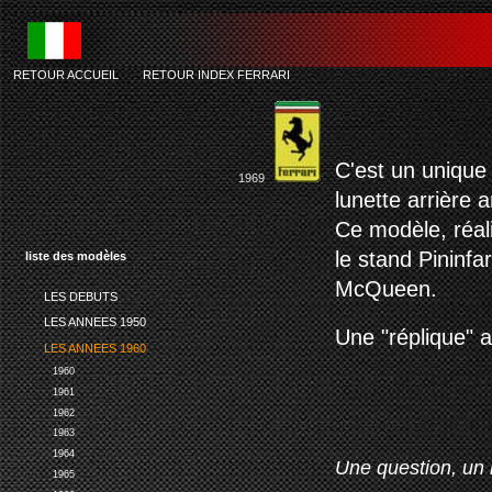
RETOUR ACCUEIL
-
RETOUR INDEX FERRARI
f
C'est un unique
1969
lunette arrière 
Ce modèle, réal
le stand Pininf
liste des modèles
McQueen.
LES DEBUTS
LES ANNEES 1950
Une "réplique" a
LES ANNEES 1960
1960
1961
1962
1963
1964
Une question, un 
1965