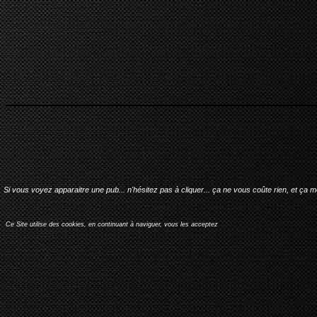
Si vous voyez apparaitre une pub... n'hésitez pas à cliquer... ça ne vous coûte rien, et ça 
Ce Site utilise des cookies, en continuant à naviguer, vous les acceptez