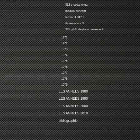
512 s coda longa
modulo concept
ferrari f1 312 b
thomassima 3
365 gtb/4 daytona pre-serie 2
1971
1972
1973
1974
1975
1976
1977
1978
1979
LES ANNEES 1980
LES ANNEES 1990
LES ANNEES 2000
LES ANNEES 2010
bibliographie