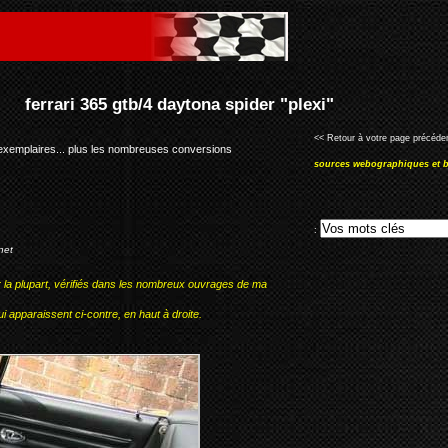
spider "plexi"
<< Retour à votre page précéden
 exemplaires... plus les nombreuses conversions
sources webographiques et b
:
net
r la plupart, vérifiés dans les nombreux ouvrages de ma
i apparaissent ci-contre, en haut à droite.