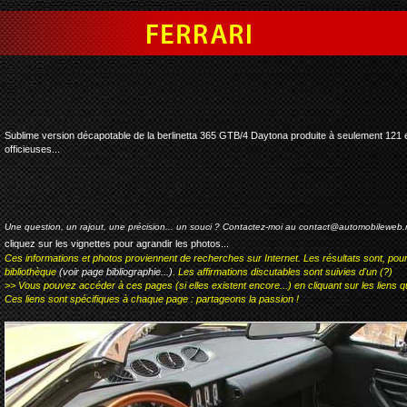
ferrari 365 gtb/4 daytona 
Sublime version décapotable de la berlinetta 365 GTB/4 Daytona produite à seulement 121
officieuses...
Une question, un rajout, une précision... un souci ? Contactez-moi au
contact@automobileweb.
cliquez sur les vignettes pour agrandir les photos...
Ces informations et photos proviennent de recherches sur Internet. Les résultats sont, pou
bibliothèque
(voir page bibliographie...)
. Les affirmations discutables sont suivies d'un (?)
>> Vous pouvez accéder à ces pages (si elles existent encore...) en cliquant sur les liens qu
Ces liens sont spécifiques à chaque page : partageons la passion !