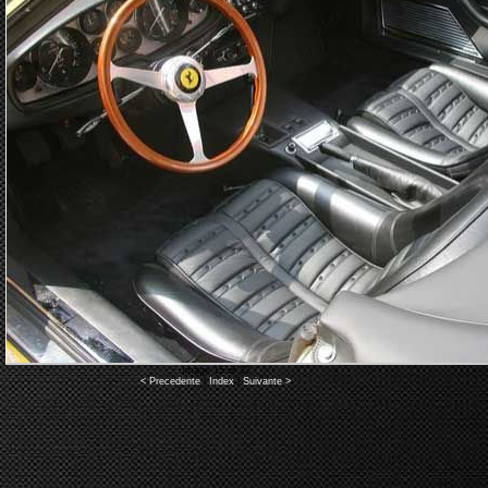
Image 15 of 32
< Precedente
|
Index
|
Suivante >