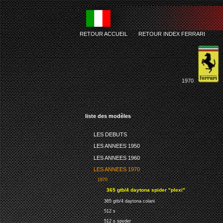
RETOUR ACCUEIL
-
RETOUR INDEX FERRARI
1970
liste des modèles
LES DEBUTS
LES ANNEES 1950
LES ANNEES 1960
LES ANNEES 1970
1970
365 gtb/4 daytona spider "plexi"
365 gtb/4 daytona colani
512 s
512 s spyder