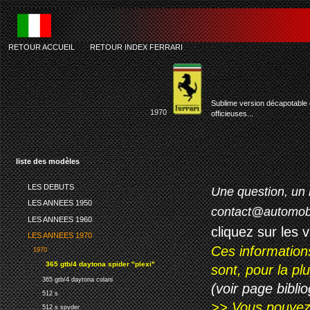
RETOUR ACCUEIL
-
RETOUR INDEX FERRARI
Sublime version décapotable 
1970
officieuses...
liste des modèles
LES DEBUTS
Une question, un 
LES ANNEES 1950
contact@automob
LES ANNEES 1960
cliquez sur les 
LES ANNEES 1970
Ces information
1970
365 gtb/4 daytona spider "plexi"
sont, pour la p
365 gtb/4 daytona colani
(voir page biblio
512 s
>> Vous pouvez a
512 s spyder