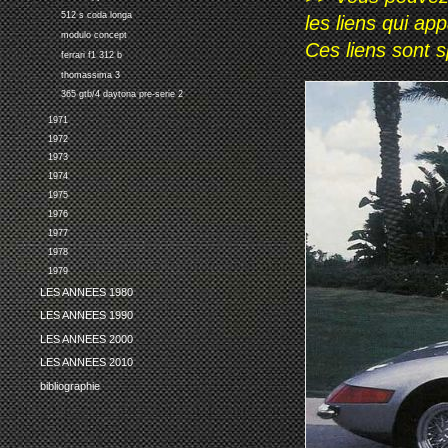
512 s coda longa
les liens qui ap
modulo concept
Ces liens sont 
ferrari f1 312 b
thomassima 3
365 gtb/4 daytona pre-serie 2
1971
1972
1973
1974
1975
1976
1977
1978
1979
LES ANNEES 1980
LES ANNEES 1990
LES ANNEES 2000
LES ANNEES 2010
bibliographie