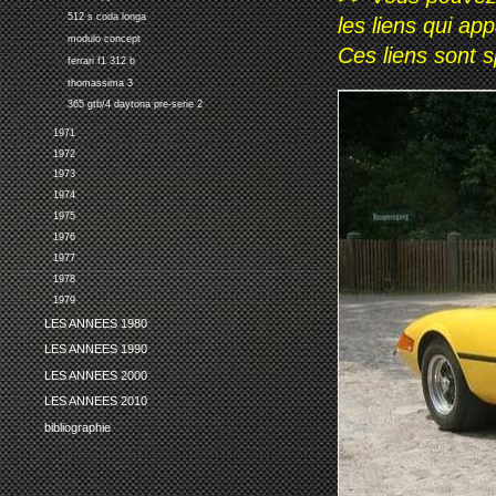
512 s coda longa
les liens qui ap
modulo concept
Ces liens sont 
ferrari f1 312 b
thomassima 3
365 gtb/4 daytona pre-serie 2
1971
1972
1973
1974
1975
1976
1977
1978
1979
LES ANNEES 1980
LES ANNEES 1990
LES ANNEES 2000
LES ANNEES 2010
bibliographie