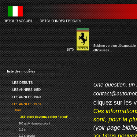
RETOUR ACCUEIL
-
RETOUR INDEX FERRARI
Sublime version décapotable 
1970
officieuses...
liste des modèles
LES DEBUTS
Une question, un 
LES ANNEES 1950
contact@automob
LES ANNEES 1960
cliquez sur les 
LES ANNEES 1970
Ces information
1970
365 gtb/4 daytona spider "plexi"
sont, pour la p
365 gtb/4 daytona colani
(voir page biblio
512 s
>> Vous pouvez a
512 s spyder