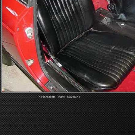
Image 11 of 27
< Precedente
|
Index
|
Suivante >