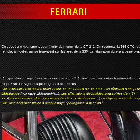
ferrari 365 gtc
Ce coupé à empattement court hérite du moteur de la GT 2+2. On reconnait la 365 GTC, qui
remplaçant celles qui se trouvaient sur les ailes de la 330. La fabrication durera à peine pl
Une question, un rajout, une précision... un souci ? Contactez-moi au
contact@automobileweb.
cliquez sur les vignettes pour agrandir les photos...
Ces informations et photos proviennent de recherches sur Internet. Les résultats sont, pou
bibliothèque
(voir page bibliographie...)
. Les affirmations discutables sont suivies d'un (?)
>> Vous pouvez accéder à ces pages (si elles existent encore...) en cliquant sur les liens qu
Ces liens sont spécifiques à chaque page : partageons la passion !