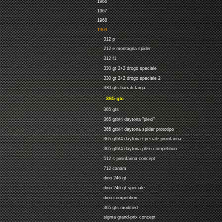
1966
1967
1968
1969
312 p
212 e montagna spider
312 f1
330 gt 2+2 drogo speciale
330 gt 2+2 drogo speciale 2
330 gts harrah targa
365 gtc
365 gts
365 gtb/4 daytona "plexi"
365 gtb/4 daytona spider prototipo
365 gtb/4 daytona speciale pininfarina
365 gtb/4 daytona plexi competition
512 s pininfarina concept
712 canam
dino 246 gt
dino 246 gt speciale
dino competition
365 gts modified
sigma grand-prix concept