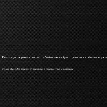
Si vous voyez apparaitre une pub... n'hésitez pas à cliquer... ça ne vous coûte rien, et ça 
Ce Site utilise des cookies, en continuant à naviguer, vous les acceptez