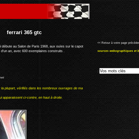
<< Retour à votre page précéden
 débute au Salon de Paris 1968, aux ouïes sur le capot
us d'un an, avec 600 exemplaires construits .
sources webographiques et b
:
net
r la plupart, vérifiés dans les nombreux ouvrages de ma
i apparaissent ci-contre, en haut à droite.