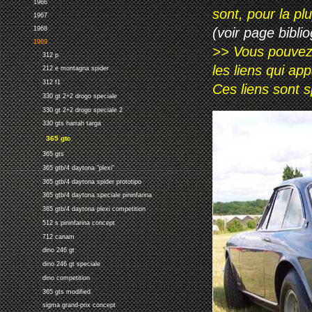
1966
sont, pour la p
1967
1968
(voir page biblio
1969
>> Vous pouvez a
312 p
les liens qui ap
212 e montagna spider
312 f1
Ces liens sont 
330 gt 2+2 drogo speciale
330 gt 2+2 drogo speciale 2
330 gts harrah targa
365 gtc
365 gts
365 gtb/4 daytona "plexi"
365 gtb/4 daytona spider prototipo
365 gtb/4 daytona speciale pininfarina
365 gtb/4 daytona plexi competition
512 s pininfarina concept
712 canam
dino 246 gt
dino 246 gt speciale
dino competition
365 gts modified
sigma grand-prix concept