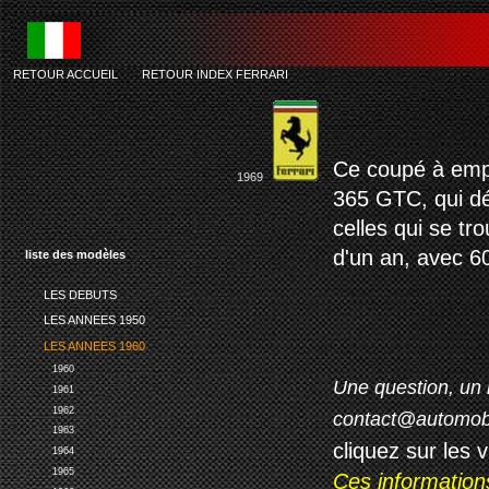
RETOUR ACCUEIL
-
RETOUR INDEX FERRARI
Ce coupé à empa
1969
365 GTC, qui dé
celles qui se tr
d'un an, avec 60
liste des modèles
LES DEBUTS
LES ANNEES 1950
LES ANNEES 1960
1960
Une question, un 
1961
1962
contact@automob
1963
cliquez sur les 
1964
1965
Ces information