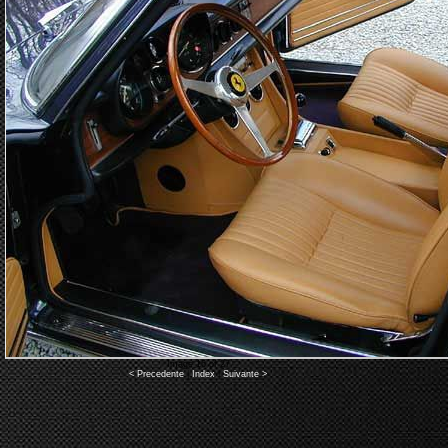
Image 16 of 27
< Precedente
|
Index
|
Suivante >