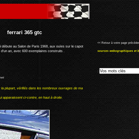
<< Retour à votre page précéden
 débute au Salon de Paris 1968, aux ouïes sur le capot
us d'un an, avec 600 exemplaires construits .
sources webographiques et b
:
net
r la plupart, vérifiés dans les nombreux ouvrages de ma
i apparaissent ci-contre, en haut à droite.