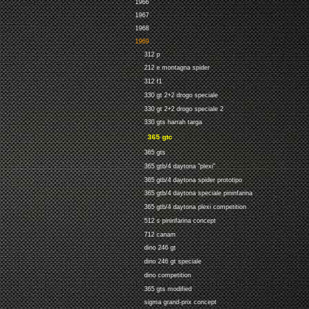
1966
1967
1968
1969
312 p
212 e montagna spider
312 f1
330 gt 2+2 drogo speciale
330 gt 2+2 drogo speciale 2
330 gts harrah targa
365 gtc
365 gts
365 gtb/4 daytona "plexi"
365 gtb/4 daytona spider prototipo
365 gtb/4 daytona speciale pininfarina
365 gtb/4 daytona plexi competition
512 s pininfarina concept
712 canam
dino 246 gt
dino 246 gt speciale
dino competition
365 gts modified
sigma grand-prix concept