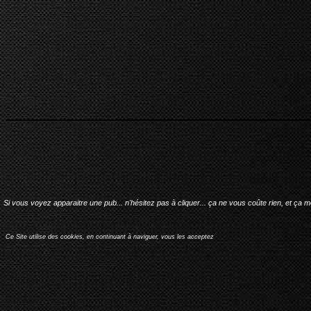
Si vous voyez apparaitre une pub... n'hésitez pas à cliquer... ça ne vous coûte rien, et ça 
Ce Site utilise des cookies, en continuant à naviguer, vous les acceptez