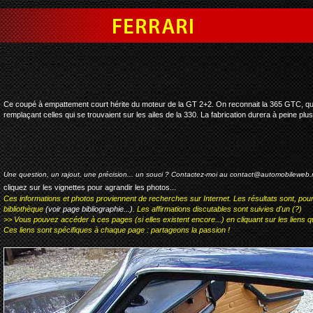
ferrari 365 gtc
Ce coupé à empattement court hérite du moteur de la GT 2+2. On reconnait la 365 GTC, qui
remplaçant celles qui se trouvaient sur les ailes de la 330. La fabrication durera à peine pl
Une question, un rajout, une précision... un souci ? Contactez-moi au
contact@automobileweb.
cliquez sur les vignettes pour agrandir les photos...
Ces informations et photos proviennent de recherches sur Internet. Les résultats sont, pou
bibliothèque
(voir page bibliographie...)
. Les affirmations discutables sont suivies d'un (?)
>> Vous pouvez accéder à ces pages (si elles existent encore...) en cliquant sur les liens qu
Ces liens sont spécifiques à chaque page : partageons la passion !