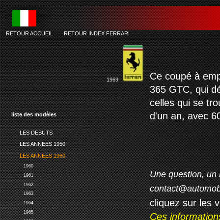
RETOUR ACCUEIL
-
RETOUR INDEX FERRARI
Ce coupé à empa
1969
365 GTC, qui dé
celles qui se tr
d'un an, avec 60
liste des modèles
LES DEBUTS
LES ANNEES 1950
LES ANNEES 1960
1960
Une question, un 
1961
1962
contact@automob
1963
cliquez sur les 
1964
1965
Ces information