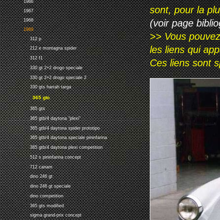
1966
sont, pour la p
1967
1968
(voir page biblio
1969
>> Vous pouvez a
312 p
les liens qui ap
212 e montagna spider
312 f1
Ces liens sont 
330 gt 2+2 drogo speciale
330 gt 2+2 drogo speciale 2
330 gts harrah targa
365 gtc
365 gts
365 gtb/4 daytona "plexi"
365 gtb/4 daytona spider prototipo
365 gtb/4 daytona speciale pininfarina
365 gtb/4 daytona plexi competition
512 s pininfarina concept
712 canam
dino 246 gt
dino 246 gt speciale
dino competition
365 gts modified
sigma grand-prix concept