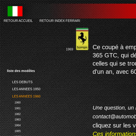
RETOUR ACCUEIL
-
RETOUR INDEX FERRARI
Ce coupé à empa
1969
365 GTC, qui dé
celles qui se tr
d'un an, avec 60
liste des modèles
LES DEBUTS
LES ANNEES 1950
LES ANNEES 1960
1960
Une question, un 
1961
1962
contact@automob
1963
cliquez sur les 
1964
1965
Ces information