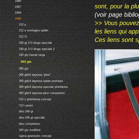
1966
sont, pour la p
1967
1968
(voir page biblio
1969
>> Vous pouvez a
312 p
les liens qui ap
212 e montagna spider
312 f1
Ces liens sont 
330 gt 2+2 drogo speciale
330 gt 2+2 drogo speciale 2
330 gts harrah targa
365 gtc
365 gts
365 gtb/4 daytona "plexi"
365 gtb/4 daytona spider prototipo
365 gtb/4 daytona speciale pininfarina
365 gtb/4 daytona plexi competition
512 s pininfarina concept
712 canam
dino 246 gt
dino 246 gt speciale
dino competition
365 gts modified
sigma grand-prix concept