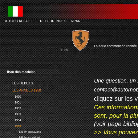
RETOUR ACCUEIL
-
RETOUR INDEX FERRARI
La serie commencée l'année 
1955
liste des modèles
Une question, un 
LES DEBUTS
contact@automob
LES ANNEES 1950
cliquez sur les 
1950
1951
Ces information
1952
sont, pour la p
1953
1954
(voir page biblio
1955
>> Vous pouvez a
121 lm parravano
121 lm scaglietti