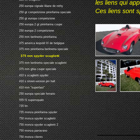
les liens qui ap
250 europa vignale liliane de rethy
Ces liens sont 
250 gt competizione pininfarina speciale
250 gt europa competizione
250 europa 2 gt pininfarina coupe
250 europa 2 competizione
250 mm berlinetta pininfarina
375 america leopold III de belgique
375 mm pininfarina berlinetta speciale
375 mm spyder scaglietti
375 mm berlinetta speciale scaglietti
375 mm ghia coupe speciale
410 s scaglietti spyder
410 s street-version jim hall
410 mm "superfast"
250 europa speciale ferrario
555 f1 supersqualo
735 lm
735 monza pininfarina spyder
750 monza spyder scaglietti
750 monza spyder scaglietti 2
750 monza parravano
750 monza clients