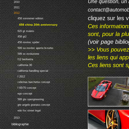
Une question, un 
2010
2011
contact@automob
2012
cliquez sur les 
458 vorsteiner edition
Ces information
458 china 20th anniversary
620 gt muleto
sont, pour la p
458 gt2
(voir page biblio
458 novitec spider
>> Vous pouvez a
599 sa novitec aperta bi-turbo
599 xx evoluzione
les liens qui ap
f12 berlinetta
Ces liens sont 
california 30
california handling special
f 2012
celeritas barchetta concept
f 65/70 concept
ego concept
599 gtx spengineering
gte angelo granata concept
edo fxx street legal
2013
bibliographie