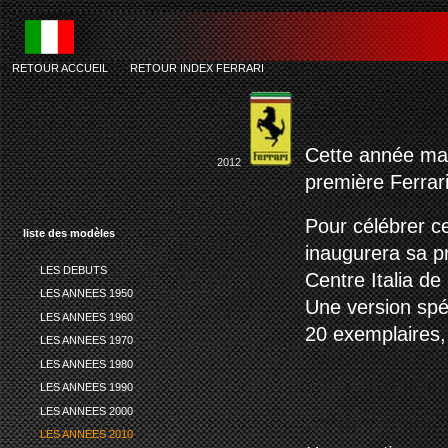
RETOUR ACCUEIL
-
RETOUR INDEX FERRARI
Cette année mar
2012
première Ferrar
Pour célébrer c
liste des modèles
inaugurera sa p
LES DEBUTS
Centre Italia d
LES ANNEES 1950
Une version spéc
LES ANNEES 1960
20 exemplaires,
LES ANNEES 1970
LES ANNEES 1980
LES ANNEES 1990
LES ANNEES 2000
LES ANNEES 2010