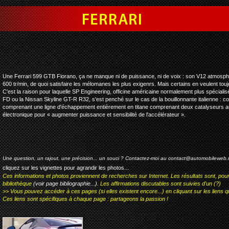
ferrari 599 gtx spengin
Une Ferrari 599 GTB Fiorano, ça ne manque ni de puissance, ni de voix : son V12 atmosphé
600 tr/min, de quoi satisfaire les mélomanes les plus exigenrs. Mais certains en veulent touj
C'est la raison pour laquelle SP Engineering, officine américaine normalement plus spéci
FD ou la Nissan Skyline GT-R R32, s'est penché sur le cas de la bouillonnante italienne : 
comprenant une ligne d'échappement entièrement en titane comprenant deux catalyseurs au 
électronique pour « augmenter puissance et sensibilité de l'accélérateur ».
Une question, un rajout, une précision... un souci ? Contactez-moi au
contact@automobileweb.
cliquez sur les vignettes pour agrandir les photos...
Ces informations et photos proviennent de recherches sur Internet. Les résultats sont, pou
bibliothèque
(voir page bibliographie...)
. Les affirmations discutables sont suivies d'un (?)
>> Vous pouvez accéder à ces pages (si elles existent encore...) en cliquant sur les liens qu
Ces liens sont spécifiques à chaque page : partageons la passion !