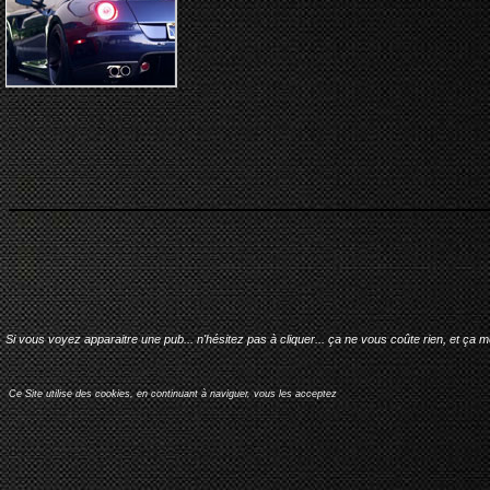
Si vous voyez apparaitre une pub... n'hésitez pas à cliquer... ça ne vous coûte rien, et ça 
Ce Site utilise des cookies, en continuant à naviguer, vous les acceptez