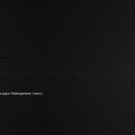
me paye l'hébergement ! merci.