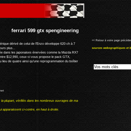
eering
<< Retour à votre page précéden
rique dérivé de celui de l'Enzo développe 620 ch à 7
ours plus...
sources webographiques et b
alisée dans les japonaises énervées comme la Mazda RX7
contre $12,990, ceux-ci vous propose le pack GTX,
lieu de quatre ainsi qu'une reprogrammation du boîtier
:
net
r la plupart, vérifiés dans les nombreux ouvrages de ma
i apparaissent ci-contre, en haut à droite.