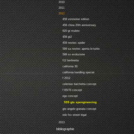
2010
2011
2012
458 vorsteiner edition
458 china 20th anniversary
620 gt muleto
458 gt2
458 novitec spider
599 sa novitec aperta bi-turbo
599 xx evoluzione
f12 berlinetta
california 30
california handling special
f 2012
celeritas barchetta concept
f 65/70 concept
ego concept
599 gtx spengineering
gte angelo granata concept
edo fxx street legal
2013
bibliographie