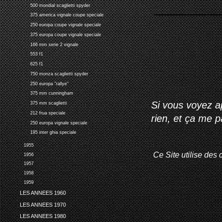
500 mondial scaglietti spyder
375 america vignale coupe speciale
250 europa coupe vignale speciale
375 europa coupe vignale speciale
166 mm serie 2 vignale
553 f1
625 f1
750 monza scaglietti spyder
250 europa "rallye"
375 mm cunningham
Si vous voyez ap
375 mm scaglietti
212 frua speciale
rien, et ça me 
250 europa vignale speciale
195 inter ghia speciale
1955
Ce Site utilise des 
1956
1957
1958
1959
LES ANNEES 1960
LES ANNEES 1970
LES ANNEES 1980