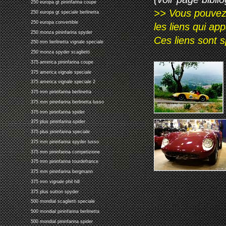
250 europa gt pininfarina coupe
>> Vous pouvez a
250 europa gt speciale berlinetta
250 europa convertible
les liens qui ap
250 monza pininfarina spyder
Ces liens sont 
250 mm berlinetta vignale speciale
250 monza spyder scaglietti
375 america pininfarina coupe
375 america vignale speciale
375 america vignale speciale 2
375 mm pininfarina berlinetta
375 mm pininfarina berlinetta lusso
375 mm pininfarina spider
375 plus pininfarina spider
375 plus pininfarina speciale
375 mm pininfarina spyder lusso
375 mm pininfarina competizione
375 mm pininfarina tourdefrance
375 mm pininfarina bergmann
375 mm vignale phil hill
375 plus sutton spyder
500 mondial scaglietti speciale
500 mondial pininfarina berlinetta
500 mondial pininfarina spider