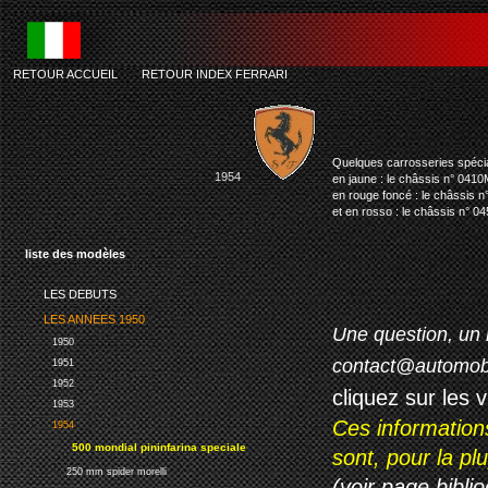
RETOUR ACCUEIL
-
RETOUR INDEX FERRARI
Quelques carrosseries spécial
1954
en jaune : le châssis n° 041
en rouge foncé : le châssis 
et en rosso : le châssis n° 
liste des modèles
LES DEBUTS
LES ANNEES 1950
Une question, un 
1950
contact@automob
1951
1952
cliquez sur les 
1953
Ces information
1954
500 mondial pininfarina speciale
sont, pour la p
250 mm spider morelli
(voir page biblio