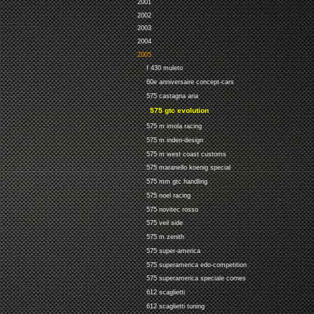
2001
2002
2003
2004
2005
f 430 muleto
60e anniversaire concept-cars
575 castagna aria
575 gtc evolution
575 m imola racing
575 m inden-design
575 m west coast customs
575 maranello koenig special
575 mm gtc handling
575 noel racing
575 novitec rosso
575 veil side
575 m zenith
575 super-america
575 superamerica edo-competition
575 superamerica speciale cornes
612 scaglietti
612 scaglietti tuning