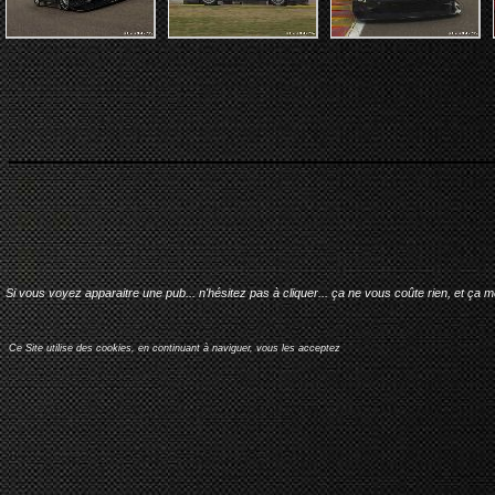
Si vous voyez apparaitre une pub... n'hésitez pas à cliquer... ça ne vous coûte rien, et ça 
Ce Site utilise des cookies, en continuant à naviguer, vous les acceptez