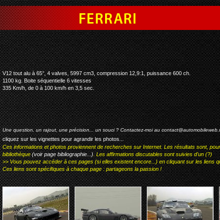
ferrari 575 gtc evolution
V12 tout alu à 65°, 4 valves, 5997 cm3, compression 12,9:1, puissance 600 ch.
1100 kg. Boite séquentielle 6 vitesses
335 Km/h, de 0 à 100 km/h en 3,5 sec.
Une question, un rajout, une précision... un souci ? Contactez-moi au
contact@automobileweb.
cliquez sur les vignettes pour agrandir les photos...
Ces informations et photos proviennent de recherches sur Internet. Les résultats sont, pou
bibliothèque
(voir page bibliographie...)
. Les affirmations discutables sont suivies d'un (?)
>> Vous pouvez accéder à ces pages (si elles existent encore...) en cliquant sur les liens qu
Ces liens sont spécifiques à chaque page : partageons la passion !