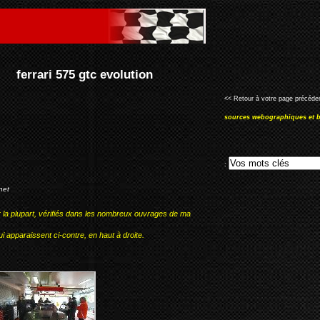
<< Retour à votre page précéden
sources webographiques et b
:
net
r la plupart, vérifiés dans les nombreux ouvrages de ma
i apparaissent ci-contre, en haut à droite.