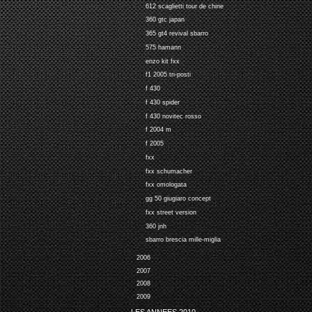
612 scaglietti tour de chine
360 gtc japan
365 gt4 revival sbarro
575 hamann
enzo kit fxx
f1 2005 tri-posti
f 430
f 430 spider
f 430 novitec rosso
f 2004 m
f 2005
fxx
fxx schumacher
fxx omologata
gg 50 giugiaro concept
fxx street version
360 jnh
sbarro brescia mille-miglia
2006
2007
2008
2009
LES ANNEES 2010