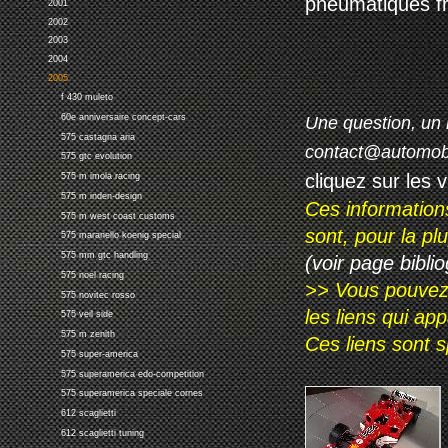
pneumatiques fr
2001
2002
2003
2004
2005
f 430 muleto
60e anniversaire concept-cars
Une question, un 
575 castagna aria
contact@automob
575 gtc evolution
cliquez sur les 
575 m imola racing
575 m inden-design
Ces information
575 m west coast customs
sont, pour la p
575 maranello koenig special
575 mm gtc handling
(voir page biblio
575 noel racing
>> Vous pouvez a
575 novitec rosso
les liens qui ap
575 veil side
575 m zenith
Ces liens sont 
575 super-america
575 superamerica edo-competition
575 superamerica speciale cornes
612 scaglietti
612 scaglietti tuning