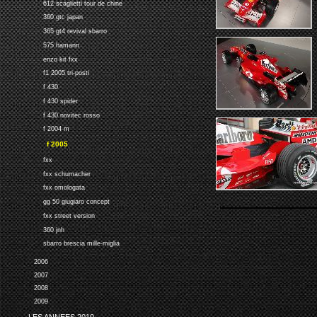
612 scaglietti tour de chine
360 gtc japan
365 gt4 revival sbarro
575 hamann
enzo kit fxx
f1 2005 tri-posti
f 430
f 430 spider
f 430 novitec rosso
f 2004 m
f 2005
fxx
fxx schumacher
fxx omologata
gg 50 giugiaro concept
fxx street version
360 jnh
sbarro brescia mille-miglia
2006
2007
2008
2009
LES ANNEES 2010