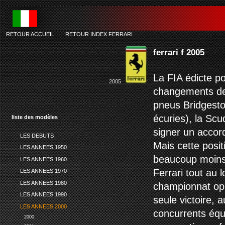
RETOUR ACCUEIL
-
RETOUR INDEX FERRARI
ferrari f 2005
La FIA édicte po
2005
changements de 
pneus Bridgesto
écuries), la Scu
liste des modèles
signer un accord
LES DEBUTS
Mais cette posit
LES ANNEES 1950
beaucoup moins 
LES ANNEES 1960
Ferrari tout au 
LES ANNEES 1970
LES ANNEES 1980
championnat op
LES ANNEES 1990
seule victoire, 
LES ANNEES 2000
concurrents équ
2000