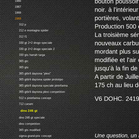
bouton poussoir
1966
1967
noir. à l'intéri
1968
portières, volan
1969
312 p
Production 500 
212 e montagna spider
La troisième sé
312 f1
nouveaux carbur
330 gt 2+2 drogo speciale
330 gt 2+2 drogo speciale 2
mordant plus sur
330 gts harrah targa
modifiée et l'ai
365 gtc
jusqu'à la fin d
365 gts
365 gtb/4 daytona "plexi"
A partir de Juil
365 gtb/4 daytona spider prototipo
175 ch au lieu d
365 gtb/4 daytona speciale pininfarina
365 gtb/4 daytona plexi competition
V6 DOHC. 2419 c
512 s pininfarina concept
712 canam
dino 246 gt
dino 246 gt speciale
dino competition
365 gts modified
Une question, un 
sigma grand-prix concept