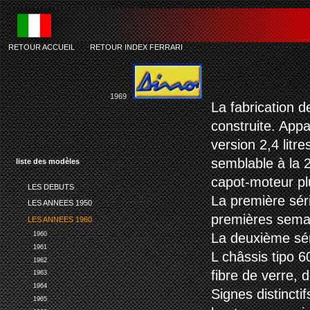
RETOUR ACCUEIL
-
RETOUR INDEX FERRARI
fe
1969
La fabrication d
construite. App
version 2,4 litr
semblable à la 2
liste des modèles
capot-moteur pl
LES DEBUTS
La première séri
LES ANNEES 1950
premières semai
LES ANNEES 1960
1960
La deuxième sér
1961
L châssis tipo 
1962
fibre de verre, d
1963
1964
Signes distincti
1965