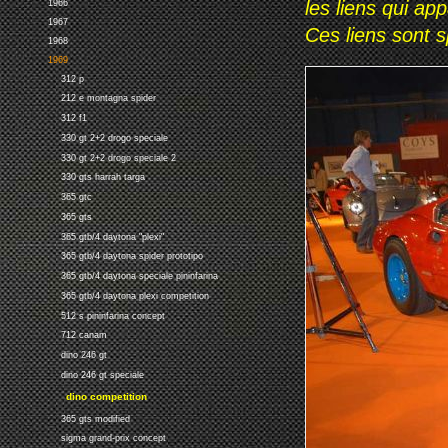
les liens qui ap
1966
1967
Ces liens sont 
1968
1969
312 p
212 e montagna spider
312 f1
330 gt 2+2 drogo speciale
330 gt 2+2 drogo speciale 2
330 gts harrah targa
365 gtc
365 gts
365 gtb/4 daytona "plexi"
365 gtb/4 daytona spider prototipo
365 gtb/4 daytona speciale pininfarina
365 gtb/4 daytona plexi competition
512 s pininfarina concept
712 canam
dino 246 gt
dino 246 gt speciale
dino competition
365 gts modified
sigma grand-prix concept