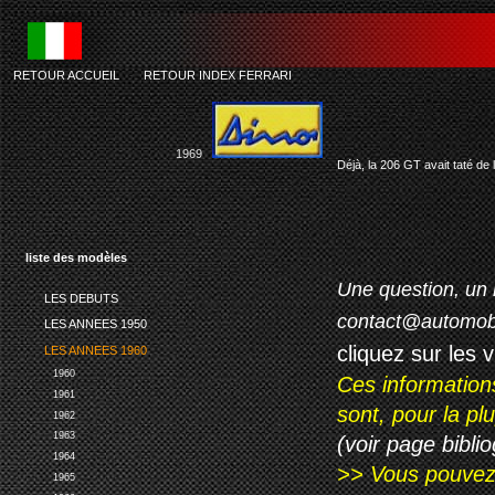
RETOUR ACCUEIL
-
RETOUR INDEX FERRARI
f
1969
Déjà, la 206 GT avait taté de 
liste des modèles
Une question, un 
LES DEBUTS
contact@automob
LES ANNEES 1950
cliquez sur les 
LES ANNEES 1960
1960
Ces information
1961
sont, pour la p
1962
1963
(voir page biblio
1964
>> Vous pouvez a
1965