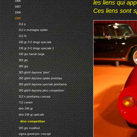
les liens qui ap
1966
1967
Ces liens sont 
1968
1969
312 p
212 e montagna spider
312 f1
330 gt 2+2 drogo speciale
330 gt 2+2 drogo speciale 2
330 gts harrah targa
365 gtc
365 gts
365 gtb/4 daytona "plexi"
365 gtb/4 daytona spider prototipo
365 gtb/4 daytona speciale pininfarina
365 gtb/4 daytona plexi competition
512 s pininfarina concept
712 canam
dino 246 gt
dino 246 gt speciale
dino competition
365 gts modified
sigma grand-prix concept