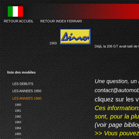
RETOUR ACCUEIL
-
RETOUR INDEX FERRARI
f
1969
Déjà, la 206 GT avait taté de 
liste des modèles
Une question, un 
LES DEBUTS
contact@automob
LES ANNEES 1950
cliquez sur les 
LES ANNEES 1960
1960
Ces information
1961
sont, pour la p
1962
1963
(voir page biblio
1964
>> Vous pouvez a
1965