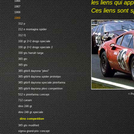
les liens qui ap
1966
1967
Ces liens sont 
1968
1969
312 p
212 e montagna spider
312 f1
330 gt 2+2 drogo speciale
330 gt 2+2 drogo speciale 2
330 gts harrah targa
365 gtc
365 gts
365 gtb/4 daytona "plexi"
365 gtb/4 daytona spider prototipo
365 gtb/4 daytona speciale pininfarina
365 gtb/4 daytona plexi competition
< Pr
512 s pininfarina concept
712 canam
dino 246 gt
dino 246 gt speciale
dino competition
365 gts modified
sigma grand-prix concept