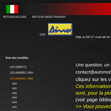
RETOUR ACCUEIL
-
RETOUR INDEX FERRARI
1969
Déjà, la 206 GT avait taté de 
liste des modèles
Une question, un 
LES DEBUTS
contact@automob
LES ANNEES 1950
cliquez sur les 
LES ANNEES 1960
1960
Ces information
1961
sont, pour la p
1962
1963
(voir page biblio
1964
>> Vous pouvez a
1965