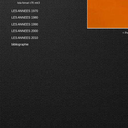
lola-ferrari t76 mk3
LES ANNEES 1970
LES ANNEES 1980
LES ANNEES 1990
LES ANNEES 2000
< Pr
LES ANNEES 2010
bibliographie