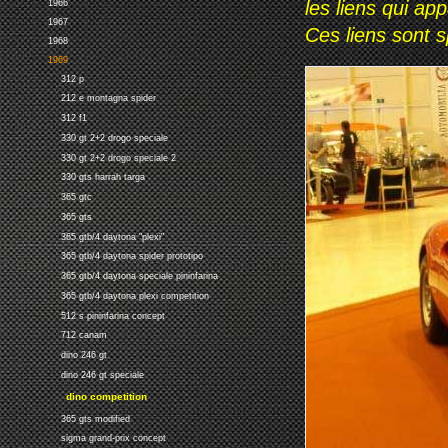
les liens qui ap
1966
1967
Ces liens sont 
1968
1969
312 p
212 e montagna spider
312 f1
330 gt 2+2 drogo speciale
330 gt 2+2 drogo speciale 2
330 gts harrah targa
365 gtc
365 gts
365 gtb/4 daytona "plexi"
365 gtb/4 daytona spider prototipo
365 gtb/4 daytona speciale pininfarina
365 gtb/4 daytona plexi competition
512 s pininfarina concept
712 canam
dino 246 gt
dino 246 gt speciale
dino competition
365 gts modified
sigma grand-prix concept