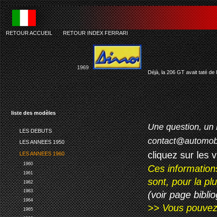
RETOUR ACCUEIL
-
RETOUR INDEX FERRARI
fe
1969
Déjà, la 206 GT avait taté de 
liste des modèles
Une question, un 
LES DEBUTS
contact@automob
LES ANNEES 1950
cliquez sur les 
LES ANNEES 1960
1960
Ces information
1961
sont, pour la p
1962
1963
(voir page biblio
1964
>> Vous pouvez a
1965