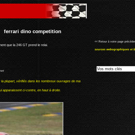
<< Retour à votre page précéden
ement que la 246 GT prend le relai.
sources webographiques et b
:
net
r la plupart, vérifiés dans les nombreux ouvrages de ma
i apparaissent ci-contre, en haut à droite.