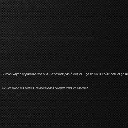
Si vous voyez apparaitre une pub... n'hésitez pas à cliquer... ça ne vous coûte rien, et ça 
Ce Site utilise des cookies, en continuant à naviguer, vous les acceptez