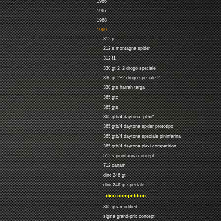
1966
1967
1968
1969
312 p
212 e montagna spider
312 f1
330 gt 2+2 drogo speciale
330 gt 2+2 drogo speciale 2
330 gts harrah targa
365 gtc
365 gts
365 gtb/4 daytona "plexi"
365 gtb/4 daytona spider prototipo
365 gtb/4 daytona speciale pininfarina
365 gtb/4 daytona plexi competition
512 s pininfarina concept
712 canam
dino 246 gt
dino 246 gt speciale
dino competition
365 gts modified
sigma grand-prix concept