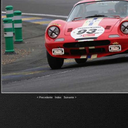
Image 16 of 20
< Precedente
|
Index
|
Suivante >