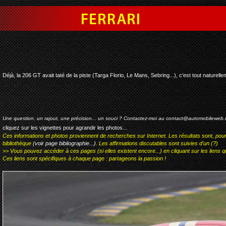
ferrari dino competition
Déjà, la 206 GT avait taté de la piste (Targa Florio, Le Mans, Sebring...), c'est tout naturell
Une question, un rajout, une précision... un souci ? Contactez-moi au
contact@automobileweb.
cliquez sur les vignettes pour agrandir les photos...
Ces informations et photos proviennent de recherches sur Internet. Les résultats sont, pou
bibliothèque
(voir page bibliographie...)
. Les affirmations discutables sont suivies d'un (?)
>> Vous pouvez accéder à ces pages (si elles existent encore...) en cliquant sur les liens qu
Ces liens sont spécifiques à chaque page : partageons la passion !