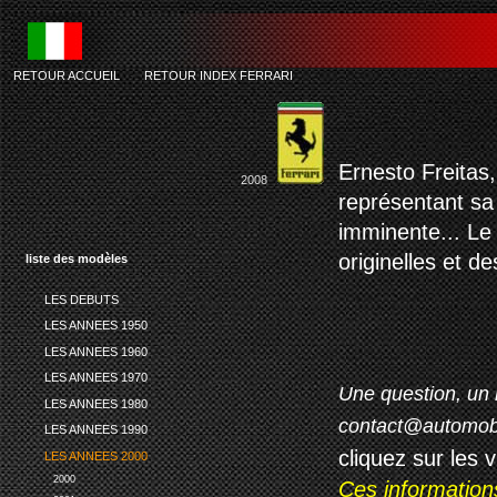
RETOUR ACCUEIL
-
RETOUR INDEX FERRARI
Ernesto Freitas,
2008
représentant sa 
imminente... Le 
originelles et d
liste des modèles
LES DEBUTS
LES ANNEES 1950
LES ANNEES 1960
LES ANNEES 1970
Une question, un 
LES ANNEES 1980
contact@automob
LES ANNEES 1990
cliquez sur les 
LES ANNEES 2000
2000
Ces information