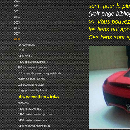
2001
sont, pour la p
2002
2003
(voir page biblio
2004
>> Vous pouvez a
2005
les liens qui ap
2006
2007
Ces liens sont 
2008
fxx evoluzione
f 2008
f 430 bio-fuel
f 430 gt california project
360 carbonyte limousine
612 scaglietti imola racing widebody
sbarro alcador 348 gtb
612 scaglietti forgiato
a1 gp powered by ferrari
dino concept Ernesto freitas
enzo edo
f 430 fioravanti sp1
f 430 novitec rosso speziale
f 430 novitec rosso race
f 430 scuderia spider 16 m