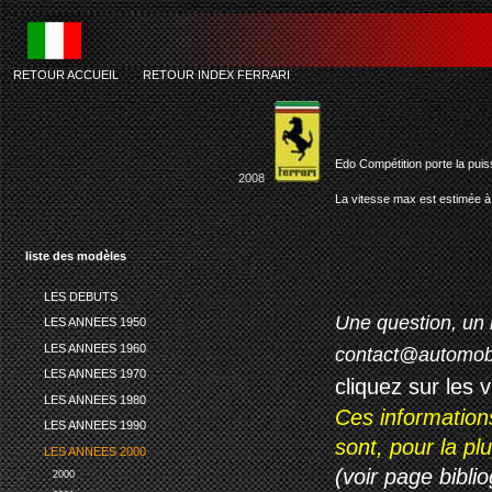
RETOUR ACCUEIL
-
RETOUR INDEX FERRARI
f
Edo Compétition porte la pui
2008
La vitesse max est estimée à 
liste des modèles
LES DEBUTS
Une question, un 
LES ANNEES 1950
LES ANNEES 1960
contact@automob
LES ANNEES 1970
cliquez sur les 
LES ANNEES 1980
Ces information
LES ANNEES 1990
sont, pour la p
LES ANNEES 2000
(voir page biblio
2000