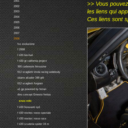
2001
>> Vous pouvez a
2002
les liens qui ap
2003
2004
Ces liens sont 
2005
2006
2007
2008
fxx evoluzione
f 2008
f 430 bio-fuel
f 430 gt california project
360 carbonyte limousine
612 scaglietti imola racing widebody
sbarro alcador 348 gtb
612 scaglietti forgiato
a1 gp powered by ferrari
dino concept Ernesto freitas
enzo edo
f 430 fioravanti sp1
f 430 novitec rosso speziale
f 430 novitec rosso race
f 430 scuderia spider 16 m