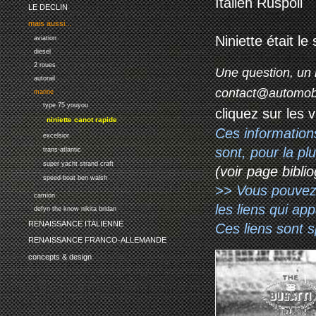
Italien Ruspoli
LE DECLIN
mais aussi...
Niniette était l
aviation
diesel
2 roues
Une question, un 
autorail
contact@automob
marine
type 75 youyou
cliquez sur les 
niniette canot rapide
Ces information
excelsior
sont, pour la p
trans-atlantic
super yacht strand craft
(voir page biblio
speed-boat ben walsh
>> Vous pouvez a
camion
les liens qui ap
defyn the know nikita bridan
RENAISSANCE ITALIENNE
Ces liens sont 
RENAISSANCE FRANCO-ALLEMANDE
concepts & design