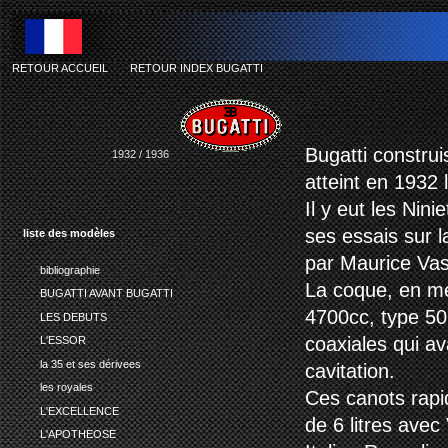
RETOUR ACCUEIL
-
RETOUR INDEX BUGATTI
Bugatti construi
1932 / 1936
atteint en 1932 
Il y eut les Nini
ses essais sur l
liste des modèles
par Maurice Vass
bibliographie
La coque, en mé
BUGATTI AVANT BUGATTI
4700cc, type 50
LES DEBUTS
coaxiales qui a
L'ESSOR
la 35 et ses dérivees
cavitation.
les royales
Ces canots rap
L'EXCELLENCE
de 6 litres avec
L'APOTHEOSE