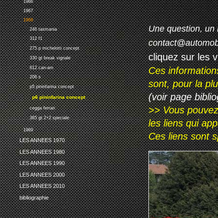
1966
1967
1968
Une question, un 
246 tasmania
312 f1
contact@automob
275 p michelotti concept
cliquez sur les 
330 gt break vignale
Ces information
612 can-am
206 s
sont, pour la p
p5 pininfarina concept
(voir page biblio
p6 pininfarina concept
>> Vous pouvez a
cegga ferrari
365 gt 2+2 speciale
les liens qui ap
1969
Ces liens sont 
LES ANNEES 1970
LES ANNEES 1980
LES ANNEES 1990
LES ANNEES 2000
LES ANNEES 2010
bibliographie