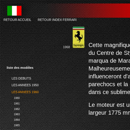
RETOUR ACCUEIL
-
RETOUR INDEX FERRARI
f
Cette magnifiqu
1968
du Centre de Sty
marqua de Maran
Malheureusement
liste des modèles
influenceront d
LES DEBUTS
parechocs et la 
LES ANNEES 1950
dans ce sublime
LES ANNEES 1960
1960
Le moteur est u
1961
1962
largeur 1775 m
1963
1964
1965