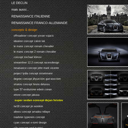
LE DECLIN
mais aussi...
RENAISSANCE ITALIENNE
RENAISSANCE FRANCO-ALLEMANDE
concepts & design
offroadster concept yovan vujacic
ideation concept calvin luk
le mans concept romain chevalier
le mans concept 2 romain chevalier
concept michael klimov
streamliner 12.2 concept racerxdesign
renaisance concept john mark vicente
project lydia concept stroetmann
degree concept jihyun-kim gun-woo-kim
stratos concept bruno delussu
type 57 evoluzione edwin conan
ettore concept jakusa
super sedan concept dejan hristov
tw18 concept jin wonkim
altess concept amadou ndiaye
roadster typezero concept
cyan concept x-tomi design
x7s concept emil baddal