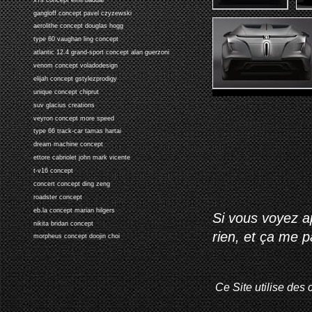
gangloff concept pavel czyzewski
aerolithe concept douglas hogg
type 60 vaughan ling concept
atlantic 12.4 grand-sport concept alan guerzoni
venom concept voladodesign
elijah concept gstylezprodigy
unique concept chiprut
suv glacius creations
veyron concept more speed
type 66 track-car tamas hartai
dream machine concept
ettore cabriolet john mark vicente
t-v16 concept
concert concept ding zeng
roadster concept
eb.la concept marian hilgers
Si vous voyez ap
nikita bridan concept
rien, et ça me 
morpheus concept doojin choi
Ce Site utilise des 