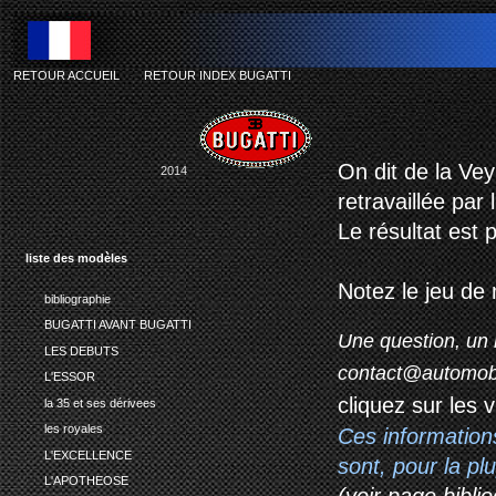
RETOUR ACCUEIL
-
RETOUR INDEX BUGATTI
On dit de la Vey
2014
retravaillée par 
Le résultat est 
liste des modèles
Notez le jeu de
bibliographie
BUGATTI AVANT BUGATTI
Une question, un 
LES DEBUTS
contact@automob
L'ESSOR
cliquez sur les 
la 35 et ses dérivees
les royales
Ces information
L'EXCELLENCE
sont, pour la p
L'APOTHEOSE
(voir page biblio