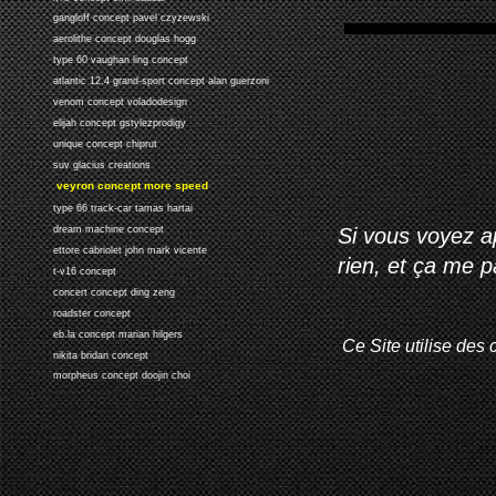
gangloff concept pavel czyzewski
aerolithe concept douglas hogg
type 60 vaughan ling concept
atlantic 12.4 grand-sport concept alan guerzoni
venom concept voladodesign
elijah concept gstylezprodigy
unique concept chiprut
suv glacius creations
veyron concept more speed
type 66 track-car tamas hartai
Si vous voyez ap
dream machine concept
ettore cabriolet john mark vicente
rien, et ça me 
t-v16 concept
concert concept ding zeng
roadster concept
eb.la concept marian hilgers
Ce Site utilise des 
nikita bridan concept
morpheus concept doojin choi