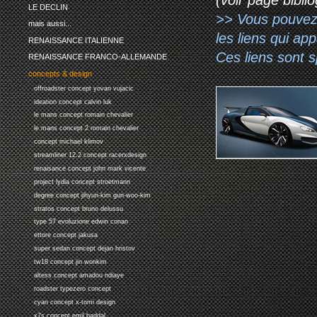
LE DECLIN
>> Vous pouvez a
mais aussi...
les liens qui ap
RENAISSANCE ITALIENNE
Ces liens sont 
RENAISSANCE FRANCO-ALLEMANDE
concepts & design
offroadster concept yovan vujacic
ideation concept calvin luk
le mans concept romain chevalier
le mans concept 2 romain chevalier
concept michael klimov
streamliner 12.2 concept racerxdesign
renaisance concept john mark vicente
project lydia concept stroetmann
degree concept jihyun-kim gun-woo-kim
stratos concept bruno delussu
type 57 evoluzione edwin conan
ettore concept jakusa
super sedan concept dejan hristov
tw18 concept jin wonkim
altess concept amadou ndiaye
roadster typezero concept
cyan concept x-tomi design
x7s concept emil baddal