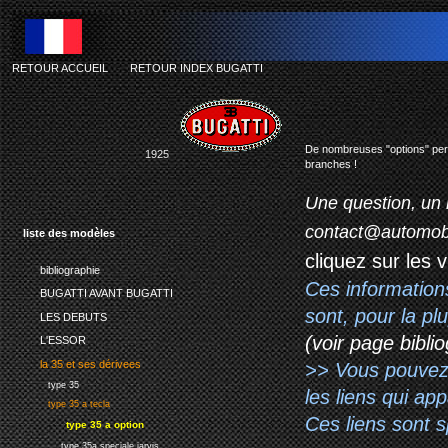
RETOUR ACCUEIL
-
RETOUR INDEX BUGATTI
bu
De nombreuses "options" perme
1925
branches !
Une question, un 
contact@automob
liste des modèles
cliquez sur les 
bibliographie
Ces information
BUGATTI AVANT BUGATTI
sont, pour la p
LES DEBUTS
(voir page biblio
L'ESSOR
la 35 et ses dérivees
>> Vous pouvez a
type 35
les liens qui ap
type 35 a tecla
Ces liens sont 
type 35 a option
type 35a speciale jarvis