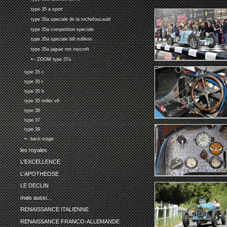
type 35 a sport
type 35a speciale de la rochefoucauld
type 35a competition speciale
type 35a speciale bill milliken
type 35a jaguar ron roycroft
•-- ZOOM type 37a
type 35 c
type 35 t
type 35 b
type 35 miller v8
type 36
type 37
type 39
•-- back-stage
les royales
L'EXCELLENCE
L'APOTHEOSE
LE DECLIN
mais aussi...
RENAISSANCE ITALIENNE
RENAISSANCE FRANCO-ALLEMANDE