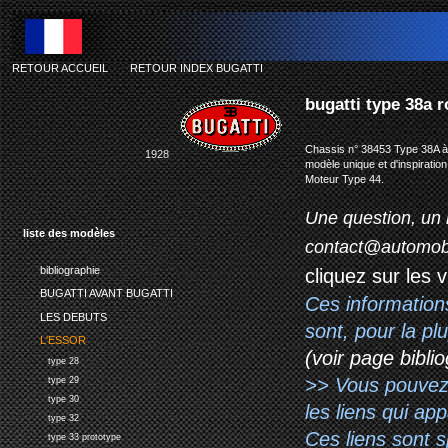
RETOUR ACCUEIL
-
RETOUR INDEX BUGATTI
bugatti type 38a 
Chassis n° 38453 Type 38A à
1928
modèle unique et d'inspiration
Moteur Type 44.
Une question, un 
liste des modèles
contact@automob
bibliographie
cliquez sur les 
BUGATTI AVANT BUGATTI
Ces information
LES DEBUTS
sont, pour la p
L'ESSOR
(voir page biblio
type 28
>> Vous pouvez a
type 29
type 30
les liens qui ap
type 32
Ces liens sont 
type 33 prototype