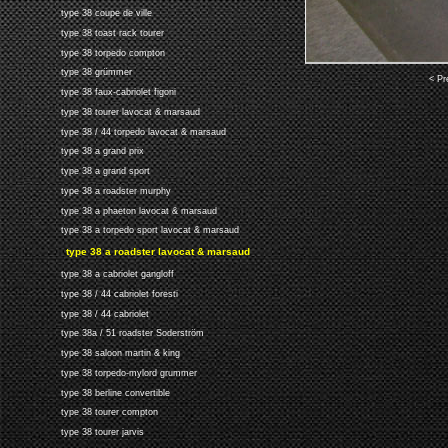
type 38 coupe de ville
type 38 toast rack tourer
type 38 torpedo compton
type 38 grümmer
< Pr
type 38 faux-cabriolet figoni
type 38 tourer lavocat & marsaud
type 38 / 44 torpedo lavocat & marsaud
type 38 a grand prix
type 38 a grand sport
type 38 a roadster murphy
type 38 a phaeton lavocat & marsaud
type 38 a torpedo sport lavocat & marsaud
type 38 a roadster lavocat & marsaud
type 38 a cabriolet gangloff
type 38 / 44 cabriolet foresti
type 38 / 44 cabriolet
type 38a / 51 roadster Soderström
type 38 saloon martin & king
type 38 torpedo-mylord grummer
type 38 berline convertible
type 38 tourer compton
type 38 tourer jarvis