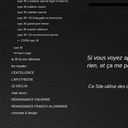
type 38 a roadster special figoni & falaschi
type 38 roadster mieres
type 38 cabriolet special
type 38 / 43 köng-galle reconstruction
type 38 grand-sport horton
type 38 torpedo wilkinson
type 38 / 43 reconstruction posner
•-- ZOOM type 38
type 40
•••• back-stage
Si vous voyez ap
la 35 et ses dérivees
rien, et ça me 
les royales
L'EXCELLENCE
L'APOTHEOSE
Ce Site utilise des 
LE DECLIN
mais aussi...
RENAISSANCE ITALIENNE
RENAISSANCE FRANCO-ALLEMANDE
concepts & design