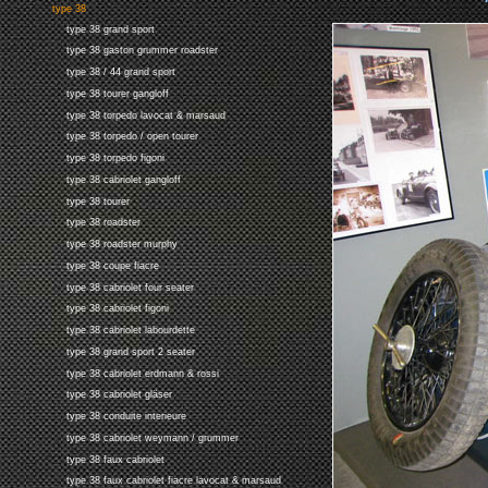
type 38
type 38 grand sport
type 38 gaston grummer roadster
type 38 / 44 grand sport
type 38 tourer gangloff
type 38 torpedo lavocat & marsaud
type 38 torpedo / open tourer
type 38 torpedo figoni
type 38 cabriolet gangloff
type 38 tourer
type 38 roadster
type 38 roadster murphy
type 38 coupe fiacre
type 38 cabriolet four seater
type 38 cabriolet figoni
type 38 cabriolet labourdette
type 38 grand sport 2 seater
type 38 cabriolet erdmann & rossi
type 38 cabriolet gläser
type 38 conduite interieure
type 38 cabriolet weymann / grummer
type 38 faux cabriolet
type 38 faux cabriolet fiacre lavocat & marsaud