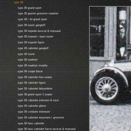
type 38
type 38 grand sport
type 38 gaston grummer roadster
type 38 / 44 grand sport
type 38 tourer gangloff
type 38 torpedo lavocat & marsaud
type 38 torpedo / open tourer
type 38 torpedo figoni
type 38 cabriolet gangloff
type 38 tourer
type 38 roadster
type 38 roadster murphy
type 38 coupe fiacre
type 38 cabriolet four seater
type 38 cabriolet figoni
type 38 cabriolet labourdette
type 38 grand sport 2 seater
type 38 cabriolet erdmann & rossi
type 38 cabriolet gläser
type 38 conduite interieure
type 38 cabriolet weymann / grummer
type 38 faux cabriolet
type 38 faux cabriolet fiacre lavocat & marsaud