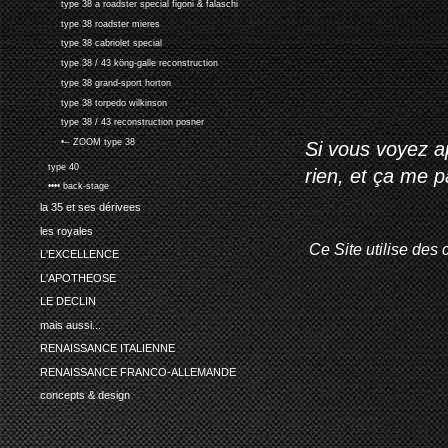
type 38 a roadster special figoni & falaschi
type 38 roadster mieres
type 38 cabriolet special
type 38 / 43 köng-galle reconstruction
type 38 grand-sport horton
type 38 torpedo wilkinson
type 38 / 43 reconstruction posner
•-- ZOOM type 38
Si vous voyez ap
type 40
rien, et ça me 
•••• back-stage
la 35 et ses dérivees
les royales
Ce Site utilise des 
L'EXCELLENCE
L'APOTHEOSE
LE DECLIN
mais aussi...
RENAISSANCE ITALIENNE
RENAISSANCE FRANCO-ALLEMANDE
concepts & design