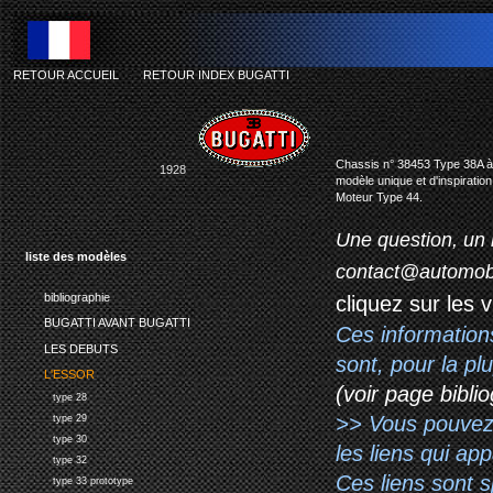
RETOUR ACCUEIL
-
RETOUR INDEX BUGATTI
Chassis n° 38453 Type 38A à
1928
modèle unique et d'inspiration
Moteur Type 44.
Une question, un 
liste des modèles
contact@automob
bibliographie
cliquez sur les 
BUGATTI AVANT BUGATTI
Ces information
LES DEBUTS
sont, pour la p
L'ESSOR
(voir page biblio
type 28
>> Vous pouvez a
type 29
type 30
les liens qui ap
type 32
Ces liens sont 
type 33 prototype