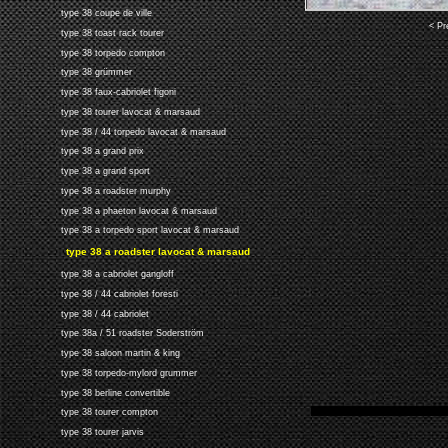
type 38 coupe de ville
< Pr
type 38 toast rack tourer
type 38 torpedo compton
type 38 grümmer
type 38 faux-cabriolet figoni
type 38 tourer lavocat & marsaud
type 38 / 44 torpedo lavocat & marsaud
type 38 a grand prix
type 38 a grand sport
type 38 a roadster murphy
type 38 a phaeton lavocat & marsaud
type 38 a torpedo sport lavocat & marsaud
type 38 a roadster lavocat & marsaud
type 38 a cabriolet gangloff
type 38 / 44 cabriolet foresti
type 38 / 44 cabriolet
type 38a / 51 roadster Soderström
type 38 saloon martin & king
type 38 torpedo-mylord grummer
type 38 berline convertible
type 38 tourer compton
type 38 tourer jarvis