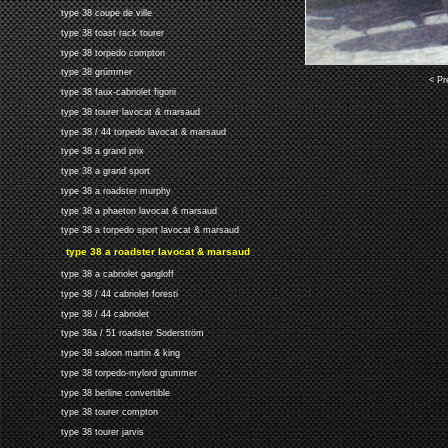
type 38 coupe de ville
type 38 toast rack tourer
type 38 torpedo compton
type 38 grümmer
< Pr
type 38 faux-cabriolet figoni
type 38 tourer lavocat & marsaud
type 38 / 44 torpedo lavocat & marsaud
type 38 a grand prix
type 38 a grand sport
type 38 a roadster murphy
type 38 a phaeton lavocat & marsaud
type 38 a torpedo sport lavocat & marsaud
type 38 a roadster lavocat & marsaud
type 38 a cabriolet gangloff
type 38 / 44 cabriolet foresti
type 38 / 44 cabriolet
type 38a / 51 roadster Soderström
type 38 saloon martin & king
type 38 torpedo-mylord grummer
type 38 berline convertible
type 38 tourer compton
type 38 tourer jarvis