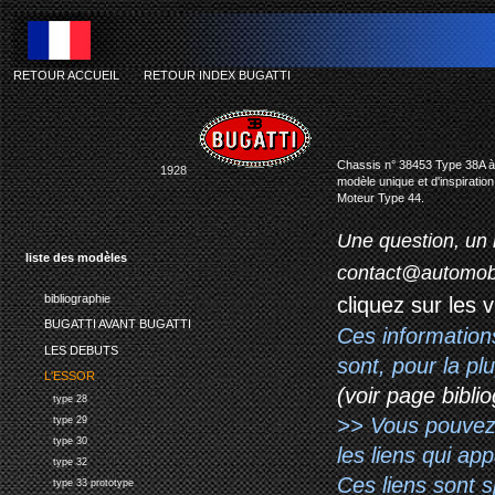
RETOUR ACCUEIL
-
RETOUR INDEX BUGATTI
bugatti 
Chassis n° 38453 Type 38A à
1928
modèle unique et d'inspiration
Moteur Type 44.
Une question, un 
liste des modèles
contact@automob
bibliographie
cliquez sur les 
BUGATTI AVANT BUGATTI
Ces information
LES DEBUTS
sont, pour la p
L'ESSOR
(voir page biblio
type 28
>> Vous pouvez a
type 29
type 30
les liens qui ap
type 32
Ces liens sont 
type 33 prototype