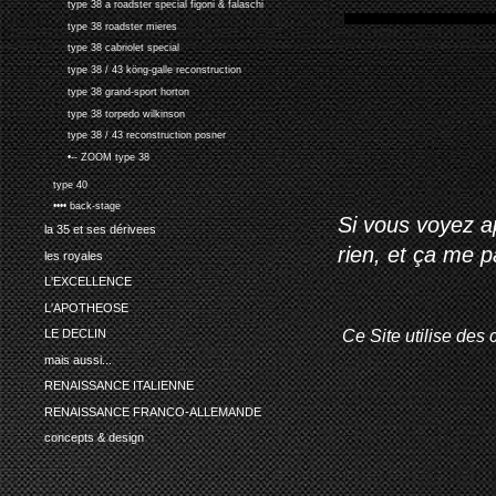
type 38 a roadster special figoni & falaschi
type 38 roadster mieres
type 38 cabriolet special
type 38 / 43 köng-galle reconstruction
type 38 grand-sport horton
type 38 torpedo wilkinson
type 38 / 43 reconstruction posner
•-- ZOOM type 38
type 40
•••• back-stage
Si vous voyez ap
la 35 et ses dérivees
rien, et ça me 
les royales
L'EXCELLENCE
L'APOTHEOSE
Ce Site utilise des 
LE DECLIN
mais aussi...
RENAISSANCE ITALIENNE
RENAISSANCE FRANCO-ALLEMANDE
concepts & design