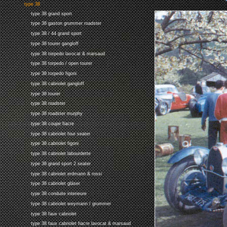
type 38
type 38 grand sport
type 38 gaston grummer roadster
type 38 / 44 grand sport
type 38 tourer gangloff
type 38 torpedo lavocat & marsaud
type 38 torpedo / open tourer
type 38 torpedo figoni
type 38 cabriolet gangloff
type 38 tourer
type 38 roadster
type 38 roadster murphy
type 38 coupe fiacre
type 38 cabriolet four seater
type 38 cabriolet figoni
type 38 cabriolet labourdette
type 38 grand sport 2 seater
type 38 cabriolet erdmann & rossi
type 38 cabriolet gläser
type 38 conduite interieure
type 38 cabriolet weymann / grummer
type 38 faux cabriolet
type 38 faux cabriolet fiacre lavocat & marsaud