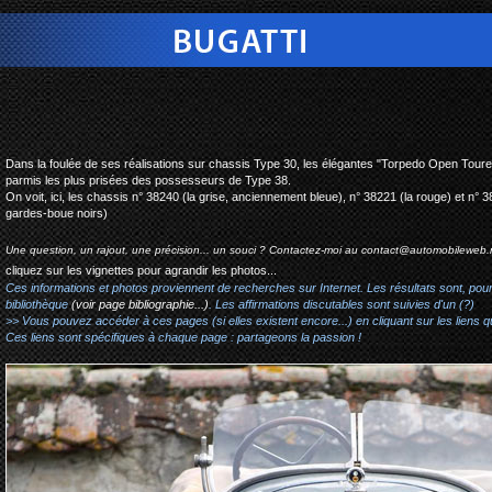
bugatti type 38 torpedo
Dans la foulée de ses réalisations sur chassis Type 30, les élégantes "Torpedo Open Tour
parmis les plus prisées des possesseurs de Type 38.
On voit, ici, les chassis n° 38240 (la grise, anciennement bleue), n° 38221 (la rouge) et n° 38
gardes-boue noirs)
Une question, un rajout, une précision... un souci ? Contactez-moi au
contact@automobileweb.
cliquez sur les vignettes pour agrandir les photos...
Ces informations et photos proviennent de recherches sur Internet. Les résultats sont, pou
bibliothèque
(voir page bibliographie...)
. Les affirmations discutables sont suivies d'un (?)
>> Vous pouvez accéder à ces pages (si elles existent encore...) en cliquant sur les liens qu
Ces liens sont spécifiques à chaque page : partageons la passion !