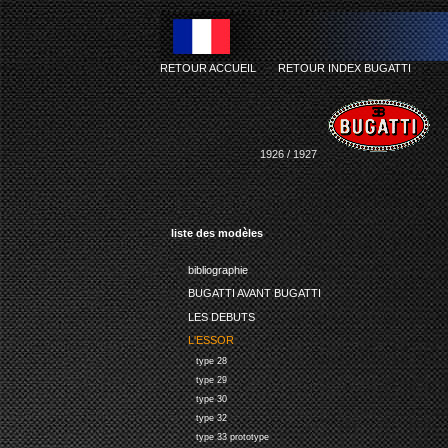
RETOUR ACCUEIL
-
RETOUR INDEX BUGATTI
1926 / 1927
liste des modèles
bibliographie
BUGATTI AVANT BUGATTI
LES DEBUTS
L'ESSOR
type 28
type 29
type 30
type 32
type 33 prototype