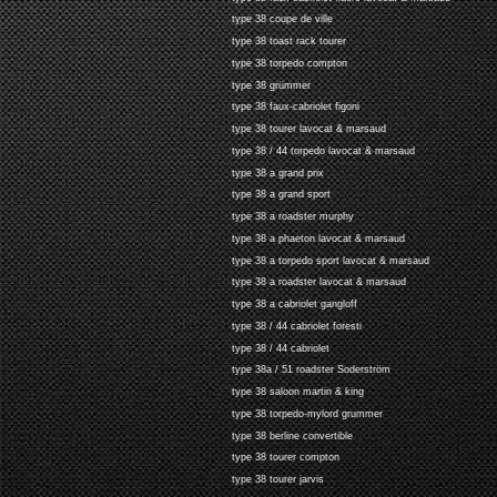
type 38 coupe de ville
type 38 toast rack tourer
type 38 torpedo compton
type 38 grümmer
type 38 faux-cabriolet figoni
type 38 tourer lavocat & marsaud
type 38 / 44 torpedo lavocat & marsaud
type 38 a grand prix
type 38 a grand sport
type 38 a roadster murphy
type 38 a phaeton lavocat & marsaud
type 38 a torpedo sport lavocat & marsaud
type 38 a roadster lavocat & marsaud
type 38 a cabriolet gangloff
type 38 / 44 cabriolet foresti
type 38 / 44 cabriolet
type 38a / 51 roadster Soderström
type 38 saloon martin & king
type 38 torpedo-mylord grummer
type 38 berline convertible
type 38 tourer compton
type 38 tourer jarvis