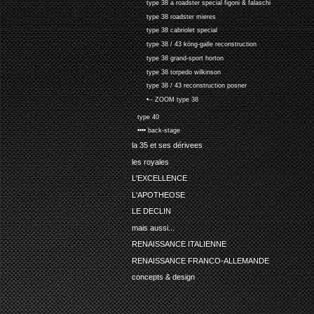
type 38 a roadster special figoni & falaschi
type 38 roadster mieres
type 38 cabriolet special
type 38 / 43 köng-galle reconstruction
type 38 grand-sport horton
type 38 torpedo wilkinson
type 38 / 43 reconstruction posner
•-- ZOOM type 38
type 40
•••• back-stage
la 35 et ses dérivees
les royales
L'EXCELLENCE
L'APOTHEOSE
LE DECLIN
mais aussi...
RENAISSANCE ITALIENNE
RENAISSANCE FRANCO-ALLEMANDE
concepts & design