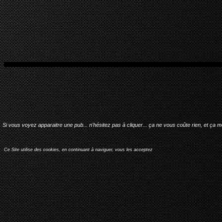
Si vous voyez apparaitre une pub... n'hésitez pas à cliquer... ça ne vous coûte rien, et ça 
Ce Site utilise des cookies, en continuant à naviguer, vous les acceptez