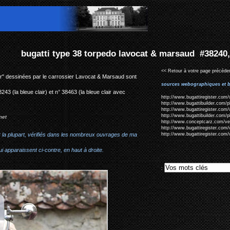
 lavocat & marsaud #38240, #38221, #38243, #38463
<< Retour à votre page précéden
er" dessinées par le carrossier Lavocat & Marsaud sont
sources webographiques et b
243 (la bleue clair) et n° 38463 (la bleue clair avec
http://www.bugattiregister.com/
http://www.bugattibuilder.com/
http://www.bugattiregister.com/
http://www.bugattibuilder.com/
net
http://www.conceptcarz.com/v
http://www.bugattiregister.com/
r la plupart, vérifiés dans les nombreux ouvrages de ma
http://www.bugattiregister.com/
i apparaissent ci-contre, en haut à droite.
: