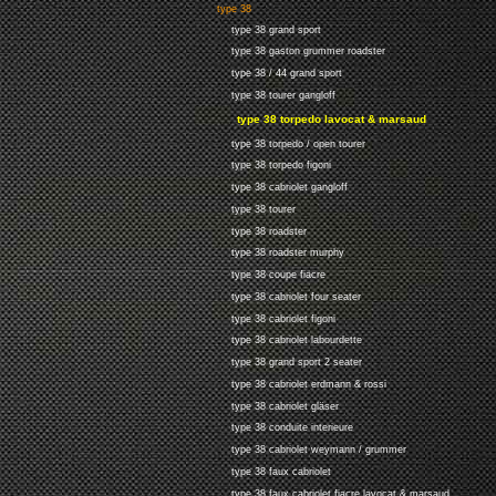
type 38
type 38 grand sport
type 38 gaston grummer roadster
type 38 / 44 grand sport
type 38 tourer gangloff
type 38 torpedo lavocat & marsaud
type 38 torpedo / open tourer
type 38 torpedo figoni
type 38 cabriolet gangloff
type 38 tourer
type 38 roadster
type 38 roadster murphy
type 38 coupe fiacre
type 38 cabriolet four seater
type 38 cabriolet figoni
type 38 cabriolet labourdette
type 38 grand sport 2 seater
type 38 cabriolet erdmann & rossi
type 38 cabriolet gläser
type 38 conduite interieure
type 38 cabriolet weymann / grummer
type 38 faux cabriolet
type 38 faux cabriolet fiacre lavocat & marsaud