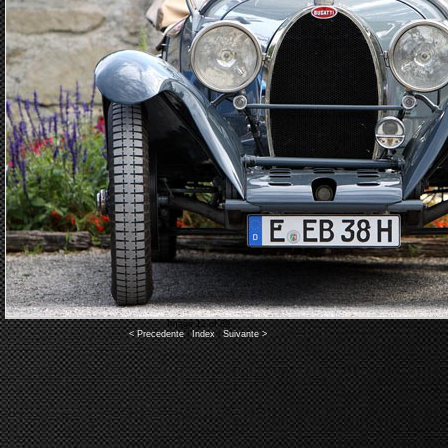
Image 12 of 89
< Precedente
|
Index
|
Suivante >