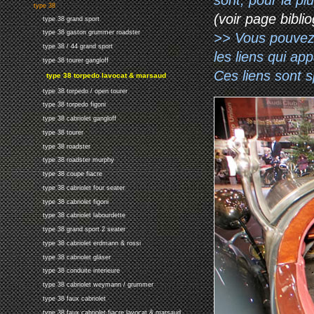
type 38
(voir page biblio
type 38 grand sport
type 38 gaston grummer roadster
>> Vous pouvez a
type 38 / 44 grand sport
les liens qui ap
type 38 tourer gangloff
Ces liens sont 
type 38 torpedo lavocat & marsaud
type 38 torpedo / open tourer
type 38 torpedo figoni
type 38 cabriolet gangloff
type 38 tourer
type 38 roadster
type 38 roadster murphy
type 38 coupe fiacre
type 38 cabriolet four seater
type 38 cabriolet figoni
type 38 cabriolet labourdette
type 38 grand sport 2 seater
type 38 cabriolet erdmann & rossi
type 38 cabriolet gläser
type 38 conduite interieure
type 38 cabriolet weymann / grummer
type 38 faux cabriolet
type 38 faux cabriolet fiacre lavocat & marsaud