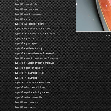
type 38 coupe de ville
type 38 toast rack tourer
type 38 torpedo compton
type 38 grümmer
type 38 faux-cabriolet figoni
type 38 tourer lavocat & marsaud
type 38 / 44 torpedo lavocat & marsaud
< Pr
type 38 a grand prix
type 38 a grand sport
type 38 a roadster murphy
type 38 a phaeton lavocat & marsaud
type 38 a torpedo sport lavocat & marsaud
type 38 a roadster lavocat & marsaud
type 38 a cabriolet gangloff
type 38 / 44 cabriolet foresti
type 38 / 44 cabriolet
type 38a / 51 roadster Soderström
type 38 saloon martin & king
type 38 torpedo-mylord grummer
type 38 berline convertible
type 38 tourer compton
type 38 tourer jarvis