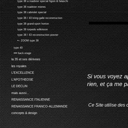
type 38 a roadster special figoni & falaschi
type 38 roadster mieres
type 38 cabriolet special
type 38 / 43 köng-galle reconstruction
type 38 grand-sport horton
type 38 torpedo wilkinson
type 38 / 43 reconstruction posner
•-- ZOOM type 38
type 40
•••• back-stage
la 35 et ses dérivees
les royales
L'EXCELLENCE
Si vous voyez ap
L'APOTHEOSE
rien, et ça me 
LE DECLIN
mais aussi...
RENAISSANCE ITALIENNE
Ce Site utilise des 
RENAISSANCE FRANCO-ALLEMANDE
concepts & design