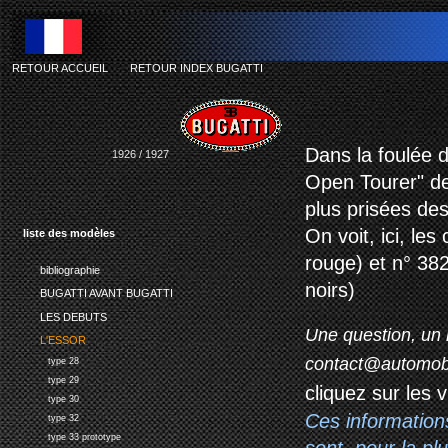
RETOUR ACCUEIL
-
RETOUR INDEX BUGATTI
bu
Dans la foulée d
1926 / 1927
Open Tourer" de
plus prisées de
On voit, ici, le
liste des modèles
rouge) et n° 382
bibliographie
noirs)
BUGATTI AVANT BUGATTI
LES DEBUTS
Une question, un 
L'ESSOR
contact@automob
type 28
type 29
cliquez sur les 
type 30
Ces information
type 32
type 33 prototype
sont, pour la p