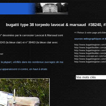
lavocat & marsaud #38240, #38221, #38243, #38463
<< Retour à votre page précéden
er" dessinées par le carrossier Lavocat & Marsaud sont
sources webographiques et b
243 (la bleue clair) et n° 38463 (la bleue clair avec
http://www.bugattiregister.com/
http://www.bugattibuilder.com/
http://www.bugattiregister.com/
http://www.bugattibuilder.com/
net
http://www.conceptcarz.com/v
http://www.bugattiregister.com/
r la plupart, vérifiés dans les nombreux ouvrages de ma
http://www.bugattiregister.com/
i apparaissent ci-contre, en haut à droite.
: