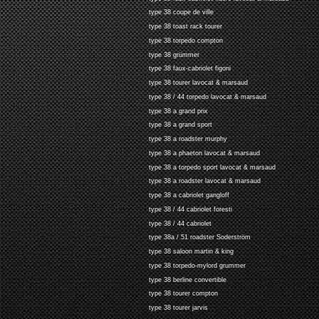
type 38 coupe de ville
type 38 toast rack tourer
type 38 torpedo compton
type 38 grümmer
type 38 faux-cabriolet figoni
type 38 tourer lavocat & marsaud
type 38 / 44 torpedo lavocat & marsaud
type 38 a grand prix
type 38 a grand sport
type 38 a roadster murphy
type 38 a phaeton lavocat & marsaud
type 38 a torpedo sport lavocat & marsaud
type 38 a roadster lavocat & marsaud
type 38 a cabriolet gangloff
type 38 / 44 cabriolet foresti
type 38 / 44 cabriolet
type 38a / 51 roadster Soderström
type 38 saloon martin & king
type 38 torpedo-mylord grummer
type 38 berline convertible
type 38 tourer compton
type 38 tourer jarvis