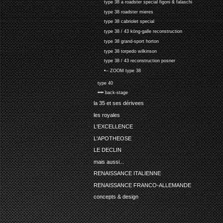
type 38 a roadster special figoni & falaschi
type 38 roadster mieres
type 38 cabriolet special
type 38 / 43 köng-galle reconstruction
type 38 grand-sport horton
type 38 torpedo wilkinson
type 38 / 43 reconstruction posner
•-- ZOOM type 38
type 40
•••• back-stage
la 35 et ses dérivees
les royales
L'EXCELLENCE
L'APOTHEOSE
LE DECLIN
mais aussi...
RENAISSANCE ITALIENNE
RENAISSANCE FRANCO-ALLEMANDE
concepts & design