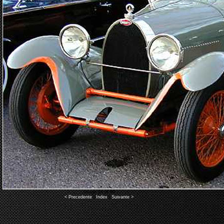
Image 24 of 89
< Precedente
|
Index
|
Suivante >