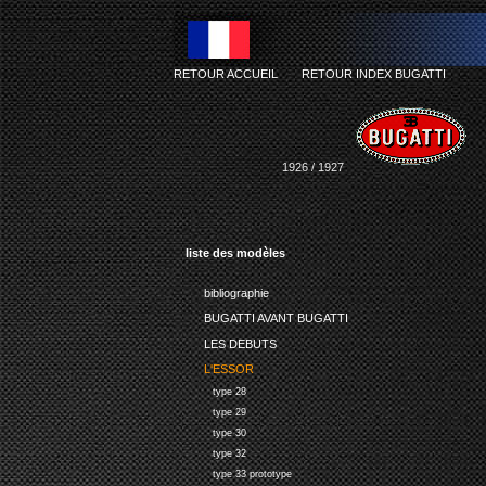
RETOUR ACCUEIL
-
RETOUR INDEX BUGATTI
1926 / 1927
liste des modèles
bibliographie
BUGATTI AVANT BUGATTI
LES DEBUTS
L'ESSOR
type 28
type 29
type 30
type 32
type 33 prototype