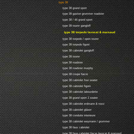
type 38
type 38 grand sport
type 38 gaston grummer roadster
type 38 / 44 grand sport
type 38 tourer gangloff
type 38 torpedo lavocat & marsaud
type 38 torpedo / open tourer
type 38 torpedo figoni
type 38 cabriolet gangloff
type 38 tourer
type 38 roadster
type 38 roadster murphy
type 38 coupe fiacre
type 38 cabriolet four seater
type 38 cabriolet figoni
type 38 cabriolet labourdette
type 38 grand sport 2 seater
type 38 cabriolet erdmann & rossi
type 38 cabriolet gläser
type 38 conduite interieure
type 38 cabriolet weymann / grummer
type 38 faux cabriolet
type 38 faux cabriolet fiacre lavocat & marsaud