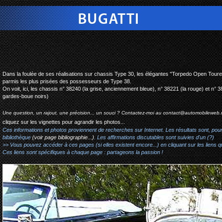
bugatti type 38 torpedo 
Dans la foulée de ses réalisations sur chassis Type 30, les élégantes "Torpedo Open Tour
parmis les plus prisées des possesseurs de Type 38.
On voit, ici, les chassis n° 38240 (la grise, anciennement bleue), n° 38221 (la rouge) et n° 38
gardes-boue noirs)
Une question, un rajout, une précision... un souci ? Contactez-moi au
contact@automobileweb.
cliquez sur les vignettes pour agrandir les photos...
Ces informations et photos proviennent de recherches sur Internet. Les résultats sont, pou
bibliothèque
(voir page bibliographie...)
. Les affirmations discutables sont suivies d'un (?)
>> Vous pouvez accéder à ces pages (si elles existent encore...) en cliquant sur les liens qu
Ces liens sont spécifiques à chaque page : partageons la passion !