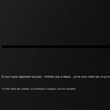
Si vous voyez apparaitre une pub... n'hésitez pas à cliquer... ça ne vous coûte rien, et ça 
Ce Site utilise des cookies, en continuant à naviguer, vous les acceptez